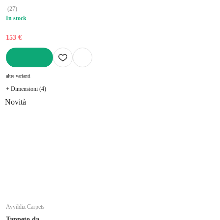
(
27
)
In stock
153 €
AGGIUNGI
altre varianti
+ Dimensioni (4)
Novità
Ayyildiz Carpets
Tappeto da