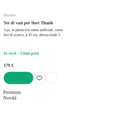
Bizzotto
Set di vasi per fiori Thanh
3 pz, in plastica/in rattan artificiale, senza
fori di scarico, ø 45 cm, altezza totale 36
cm
In stock
Ultimi pezzi
179 €
AGGIUNGI
Premium
Novità