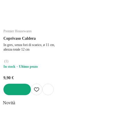
Premier Housewares
Coprivaso Caldera
In gres, senza fori di scarico, ø 11 cm,
altezza totale 12 cm
(
1
)
In stock
Ultimo pezzo
9,90 €
AGGIUNGI
Novità