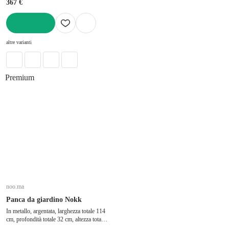
367 €
AGGIUNGI
altre varianti
Premium
noo.ma
Panca da giardino Nokk
In metallo, argentata, larghezza totale 114
cm, profondità totale 32 cm, altezza totale
43 cm