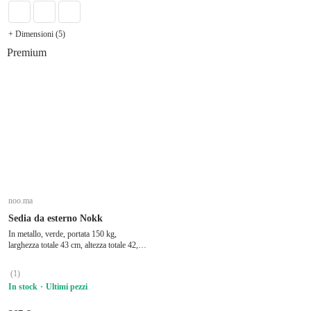
+ Dimensioni (5)
Premium
noo.ma
Sedia da esterno Nokk
In metallo, verde, portata 150 kg,
larghezza totale 43 cm, altezza totale 42,5
cm, profondità totale 31,5 cm
(
1
)
In stock
Ultimi pezzi