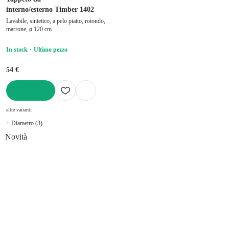
interno/esterno Timber 1402
Lavabile, sintetico, a pelo piatto, rotondo,
marrone, ø 120 cm
In stock
Ultimo pezzo
54 €
AGGIUNGI
altre varianti
+ Diametro (3)
Novità