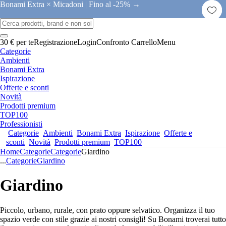
Bonami Extra × Micadoni |
Fino al -25% →
30 € per te
Registrazione
Login
Confronto
Carrello
Menu
Categorie
Ambienti
Bonami Extra
Ispirazione
Offerte e sconti
Novità
Prodotti premium
TOP100
Professionisti
Categorie
Ambienti
Bonami Extra
Ispirazione
Offerte e
sconti
Novità
Prodotti premium
TOP100
Home
Categorie
Categorie
Giardino
...
Categorie
Giardino
Giardino
Piccolo, urbano, rurale, con prato oppure selvatico. Organizza il tuo
spazio verde con stile grazie ai nostri consigli! Su Bonami troverai tutto