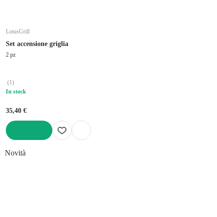
LotusGrill
Set accensione griglia
2 pz
(
1
)
In stock
35,40 €
AGGIUNGI
Novità