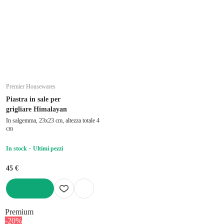
Premier Housewares
Piastra in sale per
grigliare Himalayan
In salgemma, 23x23 cm, altezza totale 4
cm
In stock
Ultimi pezzi
45 €
AGGIUNGI
Premium
-20%