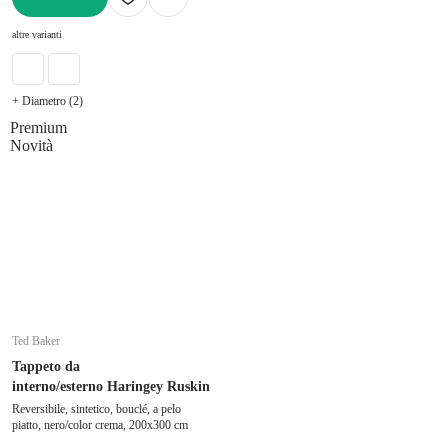
AGGIUNGI
altre varianti
+ Diametro (2)
Premium
Novità
Ted Baker
Tappeto da
interno/esterno Haringey Ruskin
Reversibile, sintetico, bouclé, a pelo
piatto, nero/color crema, 200x300 cm