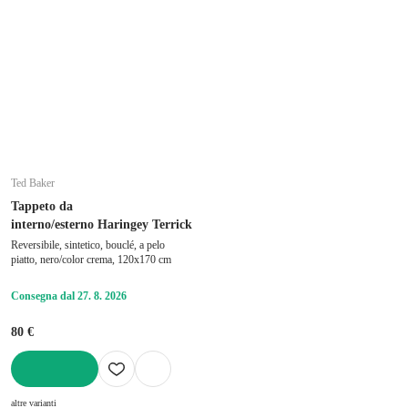
Ted Baker
Tappeto da
interno/esterno Haringey Terrick
Reversibile, sintetico, bouclé, a pelo
piatto, nero/color crema, 120x170 cm
Consegna dal 27. 8. 2026
80 €
AGGIUNGI
altre varianti