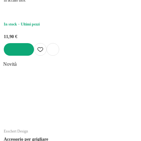
In acciaio inox
In stock
Ultimi pezzi
11,90 €
AGGIUNGI
Novità
Esschert Design
Accessorio per grigliare