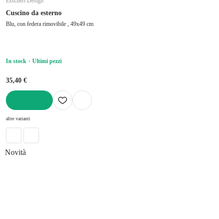
Esschert Design
Cuscino da esterno
Blu, con federa rimovibile , 49x49 cm
In stock
Ultimi pezzi
35,40 €
AGGIUNGI
altre varianti
Novità