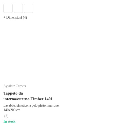
+ Dimensioni (4)
Ayyildiz Carpets
Tappeto da
interno/esterno Timber 1401
Lavabile, sintetico, a pelo piatto, marrone,
140x200 cm
(
5
)
In stock