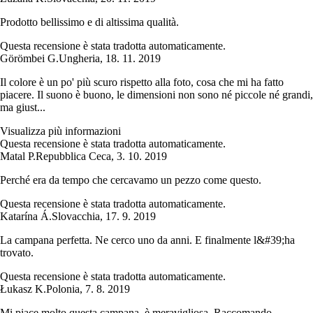
Prodotto bellissimo e di altissima qualità.
Questa recensione è stata tradotta automaticamente.
Görömbei G.
Ungheria
,
18. 11. 2019
Il colore è un po' più scuro rispetto alla foto, cosa che mi ha fatto
piacere. Il suono è buono, le dimensioni non sono né piccole né grandi,
ma giust...
Visualizza più informazioni
Questa recensione è stata tradotta automaticamente.
Matal P.
Repubblica Ceca
,
3. 10. 2019
Perché era da tempo che cercavamo un pezzo come questo.
Questa recensione è stata tradotta automaticamente.
Katarína Á.
Slovacchia
,
17. 9. 2019
La campana perfetta. Ne cerco uno da anni. E finalmente l&#39;ha
trovato.
Questa recensione è stata tradotta automaticamente.
Łukasz K.
Polonia
,
7. 8. 2019
Mi piace molto questa campana, è meravigliosa. Raccomando