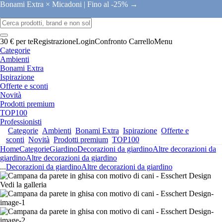
Bonami Extra × Micadoni |
Fino al -25% →
30 € per te
Registrazione
Login
Confronto
Carrello
Menu
Categorie
Ambienti
Bonami Extra
Ispirazione
Offerte e sconti
Novità
Prodotti premium
TOP100
Professionisti
Categorie
Ambienti
Bonami Extra
Ispirazione
Offerte e
sconti
Novità
Prodotti premium
TOP100
Home
Categorie
Giardino
Decorazioni da giardino
Altre decorazioni da
giardino
Altre decorazioni da giardino
...
Decorazioni da giardino
Altre decorazioni da giardino
Vedi la galleria