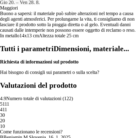
Gio 20. – Ven 28. 8.
Maggiori
Buono a sapersi: il materiale può subire alterazioni nel tempo a causa
degli agenti atmosferici. Per prolungarne la vita, ti consigliamo di non
lasciare il prodotto sotto la pioggia diretta o al gelo. Eventuali danni
causati dalle intemperie non possono essere oggetto di reclamo o reso.
In metallo
14x13 cm
Altezza totale 25 cm
Tutti i parametri
Dimensioni, materiale...
Richiesta di informazioni sul prodotto
Hai bisogno di consigli sui parametri o sulla scelta?
Valutazioni del prodotto
4.9
Numero totale di valutazioni
(
122
)
5
111
4
11
3
0
2
0
1
0
Come funzionano le recensioni?
B
Benjamin M.
Slovenia
,
16. 1. 2025