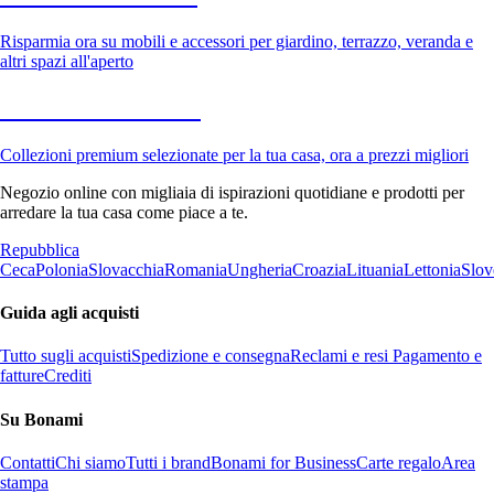
Risparmia ora su mobili e accessori per giardino, terrazzo, veranda e
altri spazi all'aperto
Premium in saldo
Collezioni premium selezionate per la tua casa, ora a prezzi migliori
Negozio online con migliaia di ispirazioni quotidiane e prodotti per
arredare la tua casa come piace a te.
Repubblica
Ceca
Polonia
Slovacchia
Romania
Ungheria
Croazia
Lituania
Lettonia
Slov
Guida agli acquisti
Tutto sugli acquisti
Spedizione e consegna
Reclami e resi
Pagamento e
fatture
Crediti
Su Bonami
Contatti
Chi siamo
Tutti i brand
Bonami for Business
Carte regalo
Area
stampa