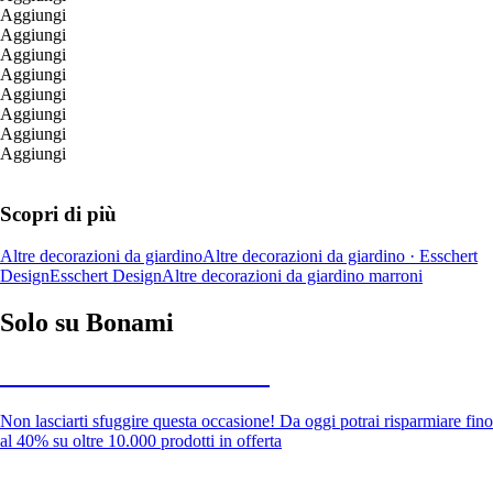
Aggiungi
Aggiungi
Aggiungi
Aggiungi
Aggiungi
Aggiungi
Aggiungi
Aggiungi
Scopri di più
Altre decorazioni da giardino
Altre decorazioni da giardino · Esschert
Design
Esschert Design
Altre decorazioni da giardino marroni
Solo su Bonami
Saldi estivi fino al -40%
Non lasciarti sfuggire questa occasione! Da oggi potrai risparmiare fino
al 40% su oltre 10.000 prodotti in offerta
Giardino in saldo