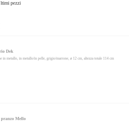
ltimi pezzi
io Dek
 in metallo, in metallo/in pelle, grigio/marrone, ø 12 cm, altezza totale 114 cm
 pranzo Mello