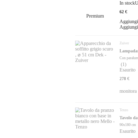
In stock
U
62 €
Premium
Aggiungi
Aggiungi
Zuiver
Lampadar
Con paralume
(
1
)
Esaurito
278 €
monitora
Tenzo
Tavolo da
90x180 cm
Esaurito