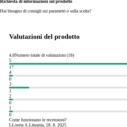
Richiesta di informazioni sul prodotto
Hai bisogno di consigli sui parametri o sulla scelta?
Valutazioni del prodotto
4.8
Numero totale di valutazioni
(
18
)
5
17
4
0
3
1
2
0
1
0
Come funzionano le recensioni?
L
Loreta A.
Lituania
,
18. 8. 2025