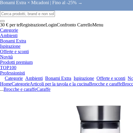
Bonami Extra × Micadoni |
Fino al -25% →
30 € per te
Registrazione
Login
Confronto
Carrello
Menu
Categorie
Ambienti
Bonami Extra
Ispirazione
Offerte e sconti
Novità
Prodotti premium
TOP100
Professionisti
Categorie
Ambienti
Bonami Extra
Ispirazione
Offerte e sconti
No
Home
Categorie
Articoli per la tavola e la cucina
Brocche e caraffe
Brocc
...
Brocche e caraffe
Caraffe