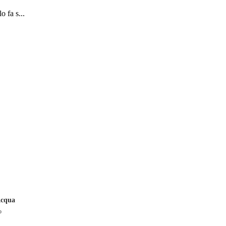
o fa s...
Acqua
o