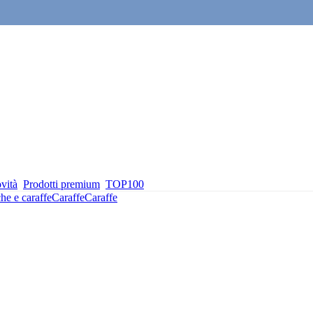
vità
Prodotti premium
TOP100
he e caraffe
Caraffe
Caraffe