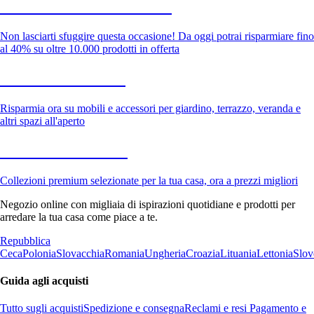
Saldi estivi fino al -40%
Non lasciarti sfuggire questa occasione! Da oggi potrai risparmiare fino
al 40% su oltre 10.000 prodotti in offerta
Giardino in saldo
Risparmia ora su mobili e accessori per giardino, terrazzo, veranda e
altri spazi all'aperto
Premium in saldo
Collezioni premium selezionate per la tua casa, ora a prezzi migliori
Negozio online con migliaia di ispirazioni quotidiane e prodotti per
arredare la tua casa come piace a te.
Repubblica
Ceca
Polonia
Slovacchia
Romania
Ungheria
Croazia
Lituania
Lettonia
Slov
Guida agli acquisti
Tutto sugli acquisti
Spedizione e consegna
Reclami e resi
Pagamento e