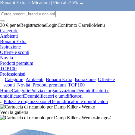
Bonami Extra × Micadoni |
Fino al -25% →
30 € per te
Registrazione
Login
Confronto
Carrello
Menu
Categorie
Ambienti
Bonami Extra
Ispirazione
Offerte e sconti
Novità
Prodotti premium
TOP100
Professionisti
Categorie
Ambienti
Bonami Extra
Ispirazione
Offerte e
sconti
Novità
Prodotti premium
TOP100
Home
Categorie
Pulizia e organizzazione
Deumidificatori e
umidificatori
Deumidificatori e umidificatori
...
Pulizia e organizzazione
Deumidificatori e umidificatori
Vedi la galleria