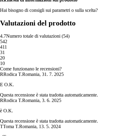
Hai bisogno di consigli sui parametri o sulla scelta?
Valutazioni del prodotto
4.7
Numero totale di valutazioni
(
54
)
5
42
4
11
3
1
2
0
1
0
Come funzionano le recensioni?
R
Rodica T.
Romania
,
31. 7. 2025
E O.K.
Questa recensione è stata tradotta automaticamente.
R
Rodica T.
Romania
,
3. 6. 2025
è O.K.
Questa recensione è stata tradotta automaticamente.
T
Toma T.
Romania
,
13. 5. 2024