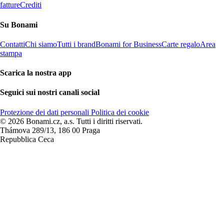
fatture
Crediti
Su Bonami
Contatti
Chi siamo
Tutti i brand
Bonami for Business
Carte regalo
Area
stampa
Scarica la nostra app
Seguici sui nostri canali social
Protezione dei dati personali
Politica dei cookie
© 2026 Bonami.cz, a.s. Tutti i diritti riservati.
Thámova 289/13, 186 00 Praga
Repubblica Ceca