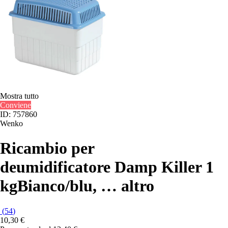
Mostra tutto
Conviene
ID: 757860
Wenko
Ricambio per
deumidificatore Damp Killer 1
kg
Bianco/blu
, …
altro
(
54
)
10,30 €