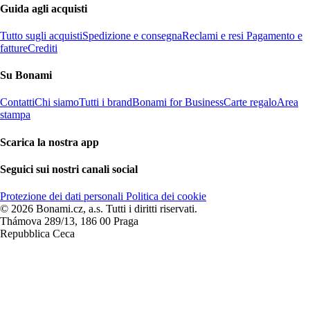
Guida agli acquisti
Tutto sugli acquisti
Spedizione e consegna
Reclami e resi
Pagamento e
fatture
Crediti
Su Bonami
Contatti
Chi siamo
Tutti i brand
Bonami for Business
Carte regalo
Area
stampa
Scarica la nostra app
Seguici sui nostri canali social
Protezione dei dati personali
Politica dei cookie
© 2026 Bonami.cz, a.s. Tutti i diritti riservati.
Thámova 289/13, 186 00 Praga
Repubblica Ceca