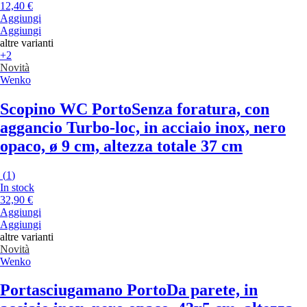
12,40 €
Aggiungi
Aggiungi
altre varianti
+2
Novità
Wenko
Scopino WC Porto
Senza foratura, con
aggancio Turbo-loc, in acciaio inox, nero
opaco, ø 9 cm, altezza totale 37 cm
(
1
)
In stock
32,90 €
Aggiungi
Aggiungi
altre varianti
Novità
Wenko
Portasciugamano Porto
Da parete, in