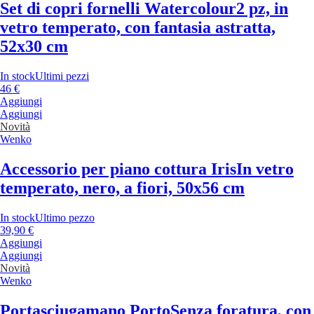
Set di copri fornelli Watercolour
2 pz, in
vetro temperato, con fantasia astratta,
52x30 cm
In stock
Ultimi pezzi
46 €
Aggiungi
Aggiungi
Novità
Wenko
Accessorio per piano cottura Iris
In vetro
temperato, nero, a fiori, 50x56 cm
In stock
Ultimo pezzo
39,90 €
Aggiungi
Aggiungi
Novità
Wenko
Portasciugamano Porto
Senza foratura, con