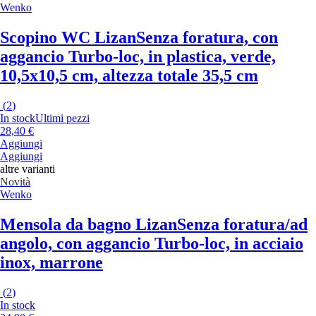
Wenko
Scopino WC Lizan
Senza foratura, con
aggancio Turbo-loc, in plastica, verde,
10,5x10,5 cm, altezza totale 35,5 cm
(
2
)
In stock
Ultimi pezzi
28,40 €
Aggiungi
Aggiungi
altre varianti
Novità
Wenko
Mensola da bagno Lizan
Senza foratura/ad
angolo, con aggancio Turbo-loc, in acciaio
inox, marrone
(
2
)
In stock