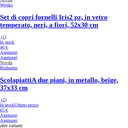
Wenko
Set di copri fornelli Iris
2 pz, in vetro
temperato, neri, a fiori, 52x30 cm
(
1
)
In stock
46 €
Aggiungi
Aggiungi
Novità
Brabantia
Scolapiatti
A due piani, in metallo, beige,
37x33 cm
(
2
)
In stock
Ultimo pezzo
65 €
Aggiungi
Aggiungi
altre varianti