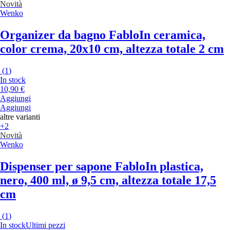
Novità
Wenko
Organizer da bagno Fablo
In ceramica,
color crema, 20x10 cm, altezza totale 2 cm
(
1
)
In stock
10,90 €
Aggiungi
Aggiungi
altre varianti
+2
Novità
Wenko
Dispenser per sapone Fablo
In plastica,
nero, 400 ml, ø 9,5 cm, altezza totale 17,5
cm
(
1
)
In stock
Ultimi pezzi