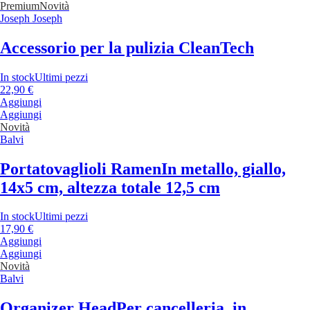
Premium
Novità
Joseph Joseph
Accessorio per la pulizia CleanTech
In stock
Ultimi pezzi
22,90 €
Aggiungi
Aggiungi
Novità
Balvi
Portatovaglioli Ramen
In metallo, giallo,
14x5 cm, altezza totale 12,5 cm
In stock
Ultimi pezzi
17,90 €
Aggiungi
Aggiungi
Novità
Balvi
Organizer Head
Per cancelleria, in