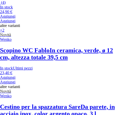
(
4
)
In stock
24,90 €
Aggiungi
Aggiungi
altre varianti
+2
Novità
Wenko
Scopino WC Fablo
In ceramica, verde, ø 12
cm, altezza totale 39,5 cm
In stock
Ultimi pezzi
23,40 €
Aggiungi
Aggiungi
altre varianti
Novità
Wenko
Cestino per la spazzatura Sare
Da parete, in
acciaio inox, color argento opaco, 3 l