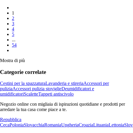
1
2
3
4
5
...
54
Mostra di più
Categorie correlate
Cestini per la spazzatura
Lavanderia e stireria
Accessori per
pulizia
Accessori pulizia stoviglie
Deumidificatori e
umidificatori
Scalette
Tappeti antiscivolo
Negozio online con migliaia di ispirazioni quotidiane e prodotti per
arredare la tua casa come piace a te.
Repubblica
Ceca
Polonia
Slovacchia
Romania
Ungheria
Croazia
Lituania
Lettonia
Slov