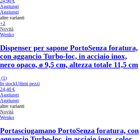
24,90 €
Aggiungi
Aggiungi
altre varianti
+2
Novità
Wenko
Dispenser per sapone Porto
Senza foratura,
con aggancio Turbo-loc, in acciaio inox,
nero opaco, ø 9,5 cm, altezza totale 11,5 cm
(
1
)
In stock
Ultimi pezzi
24,40 €
Aggiungi
Aggiungi
altre varianti
Novità
Wenko
Portasciugamano Porto
Senza foratura, con
aggancio Turbo-loc, in acciaio inox, color