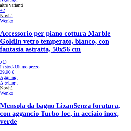
altre varianti
+2
Novità
Wenko
Accessorio per piano cottura Marble
Gold
In vetro temperato, bianco, con
fantasia astratta, 50x56 cm
(
1
)
In stock
Ultimo pezzo
39,90 €
Aggiungi
Aggiungi
Novità
Wenko
Mensola da bagno Lizan
Senza foratura,
con aggancio Turbo-loc, in acciaio inox,
verde