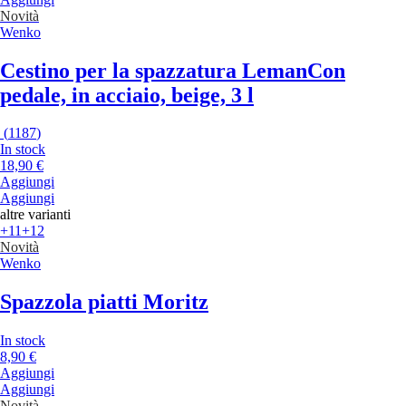
Novità
Wenko
Cestino per la spazzatura Leman
Con
pedale, in acciaio, beige, 3 l
(
1187
)
In stock
18,90 €
Aggiungi
Aggiungi
altre varianti
+11
+12
Novità
Wenko
Spazzola piatti Moritz
In stock
8,90 €
Aggiungi
Aggiungi
Novità