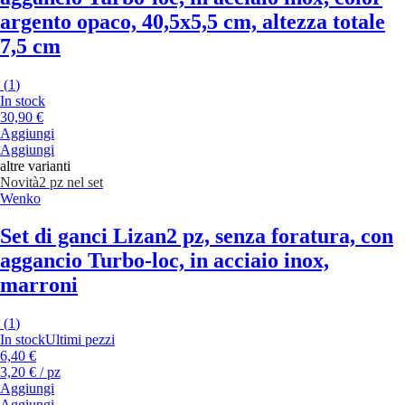
argento opaco, 40,5x5,5 cm, altezza totale
7,5 cm
(
1
)
In stock
30,90 €
Aggiungi
Aggiungi
altre varianti
Novità
2 pz nel set
Wenko
Set di ganci Lizan
2 pz, senza foratura, con
aggancio Turbo-loc, in acciaio inox,
marroni
(
1
)
In stock
Ultimi pezzi
6,40 €
3,20 € / pz
Aggiungi
Aggiungi