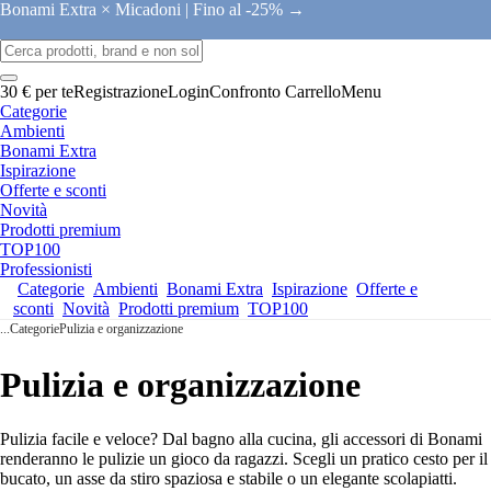
Bonami Extra × Micadoni |
Fino al -25% →
30 € per te
Registrazione
Login
Confronto
Carrello
Menu
Categorie
Ambienti
Bonami Extra
Ispirazione
Offerte e sconti
Novità
Prodotti premium
TOP100
Professionisti
Categorie
Ambienti
Bonami Extra
Ispirazione
Offerte e
sconti
Novità
Prodotti premium
TOP100
...
Categorie
Pulizia e organizzazione
Pulizia e organizzazione
Pulizia facile e veloce? Dal bagno alla cucina, gli accessori di Bonami
renderanno le pulizie un gioco da ragazzi. Scegli un pratico cesto per il
bucato, un asse da stiro spaziosa e stabile o un elegante scolapiatti.