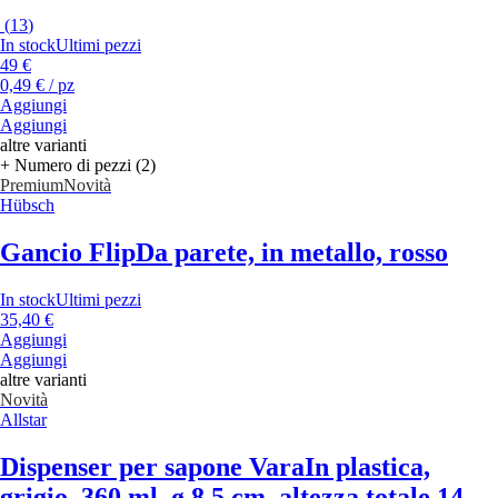
(
13
)
In stock
Ultimi pezzi
49 €
0,49 € / pz
Aggiungi
Aggiungi
altre varianti
+ Numero di pezzi (2)
Premium
Novità
Hübsch
Gancio Flip
Da parete, in metallo, rosso
In stock
Ultimi pezzi
35,40 €
Aggiungi
Aggiungi
altre varianti
Novità
Allstar
Dispenser per sapone Vara
In plastica,
grigio, 360 ml, ø 8,5 cm, altezza totale 14