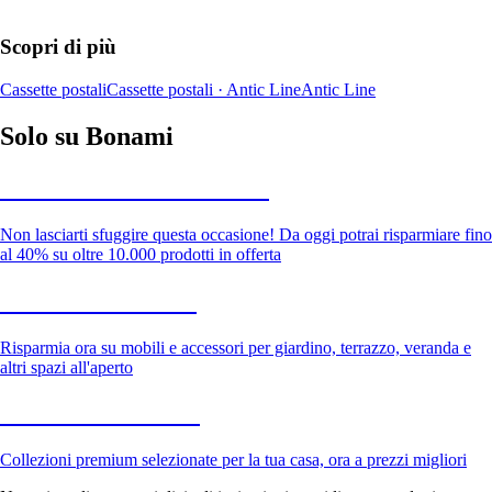
Scopri di più
Cassette postali
Cassette postali · Antic Line
Antic Line
Solo su Bonami
Saldi estivi fino al -40%
Non lasciarti sfuggire questa occasione! Da oggi potrai risparmiare fino
al 40% su oltre 10.000 prodotti in offerta
Giardino in saldo
Risparmia ora su mobili e accessori per giardino, terrazzo, veranda e
altri spazi all'aperto
Premium in saldo
Collezioni premium selezionate per la tua casa, ora a prezzi migliori