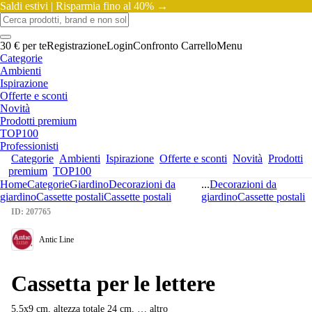
Saldi estivi |
Risparmia fino al 40% →
30 € per te
Registrazione
Login
Confronto
Carrello
Menu
Categorie
Ambienti
Ispirazione
Offerte e sconti
Novità
Prodotti premium
TOP100
Professionisti
Categorie
Ambienti
Ispirazione
Offerte e sconti
Novità
Prodotti
premium
TOP100
Home
Categorie
Giardino
Decorazioni da
...
Decorazioni da
giardino
Cassette postali
Cassette postali
giardino
Cassette postali
ID: 207765
Antic Line
Cassetta per le lettere
5,5x9 cm, altezza totale 24 cm
, …
altro