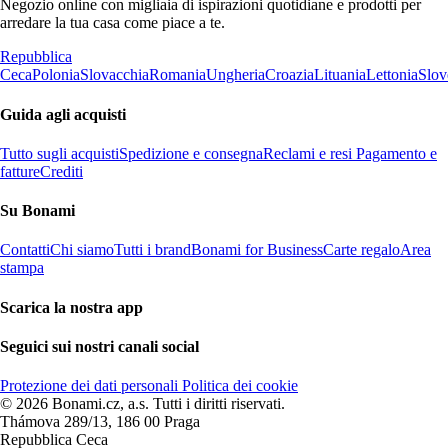
Negozio online con migliaia di ispirazioni quotidiane e prodotti per
arredare la tua casa come piace a te.
Repubblica
Ceca
Polonia
Slovacchia
Romania
Ungheria
Croazia
Lituania
Lettonia
Slov
Guida agli acquisti
Tutto sugli acquisti
Spedizione e consegna
Reclami e resi
Pagamento e
fatture
Crediti
Su Bonami
Contatti
Chi siamo
Tutti i brand
Bonami for Business
Carte regalo
Area
stampa
Scarica la nostra app
Seguici sui nostri canali social
Protezione dei dati personali
Politica dei cookie
© 2026 Bonami.cz, a.s. Tutti i diritti riservati.
Thámova 289/13, 186 00 Praga
Repubblica Ceca