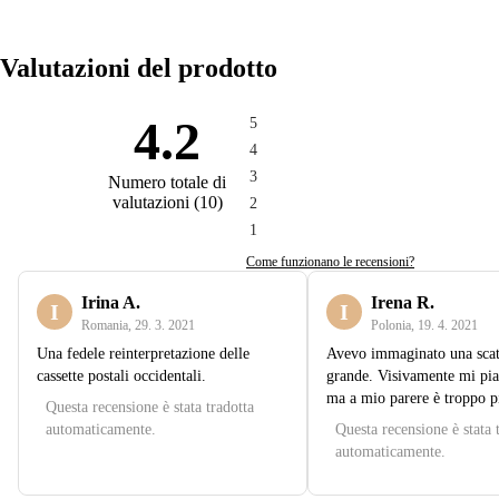
Valutazioni del prodotto
4.2
5
4
3
Numero totale di
valutazioni
(
10
)
2
1
Come funzionano le recensioni?
Irina A.
Irena R.
I
I
Romania
,
29. 3. 2021
Polonia
,
19. 4. 2021
Una fedele reinterpretazione delle
Avevo immaginato una scat
cassette postali occidentali.
grande. Visivamente mi pia
ma a mio parere è troppo p
Questa recensione è stata tradotta
automaticamente.
Questa recensione è stata 
automaticamente.