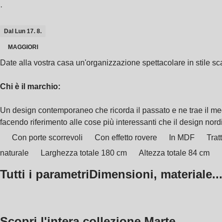
·
Dal Lun 17. 8.
MAGGIORI
Date alla vostra casa un'organizzazione spettacolare in stile sca
Chi è il marchio:
Un design contemporaneo che ricorda il passato e ne trae il meg
facendo riferimento alle cose più interessanti che il design nord
Con porte scorrevoli
Con effetto rovere
In MDF
Trat
naturale
Larghezza totale 180 cm
Altezza totale 84 cm
Tutti i parametri
Dimensioni, materiale..
Scopri l'intera collezione Marte