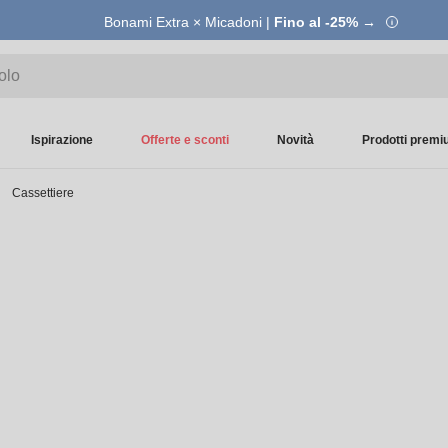
Bonami Extra × Micadoni |
Fino al -25% →
Ispirazione
Offerte e sconti
Novità
Prodotti prem
Cassettiere