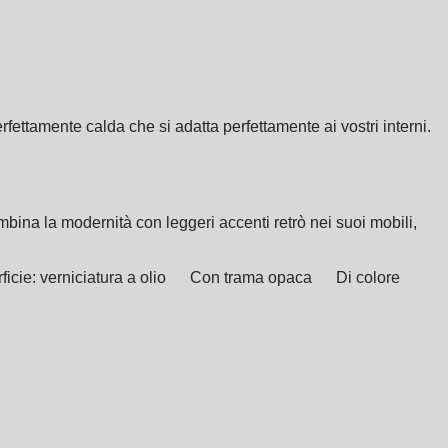
fettamente calda che si adatta perfettamente ai vostri interni.
mbina la modernità con leggeri accenti retrò nei suoi mobili,
icie: verniciatura a olio
Con trama opaca
Di colore