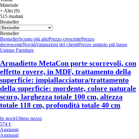
Materiale
+ Altri (9)
515 risultati
Bestseller
Bestseller
Bestseller
Sconto più alto
Prezzo crescente
Prezzo
decrescente
Novità
Valutazioni dei clienti
Prezzo unitario più basso
Unique Furniture
Armadietto Meta
Con porte scorrevoli, con
effetto rovere, in MDF, trattamento della
superficie: impiallacciatura/trattamento
della superficie: mordente, colore naturale
scuro, larghezza totale 100 cm, altezza
totale 118 cm, profondità totale 40 cm
In stock
Ultimo pezzo
574 €
Aggiungi
Aggiungi