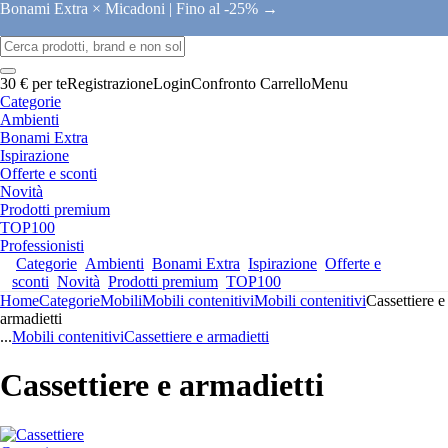
Bonami Extra × Micadoni |
Fino al -25% →
30 € per te
Registrazione
Login
Confronto
Carrello
Menu
Categorie
Ambienti
Bonami Extra
Ispirazione
Offerte e sconti
Novità
Prodotti premium
TOP100
Professionisti
Categorie
Ambienti
Bonami Extra
Ispirazione
Offerte e
sconti
Novità
Prodotti premium
TOP100
Home
Categorie
Mobili
Mobili contenitivi
Mobili contenitivi
Cassettiere e
armadietti
...
Mobili contenitivi
Cassettiere e armadietti
Cassettiere e armadietti