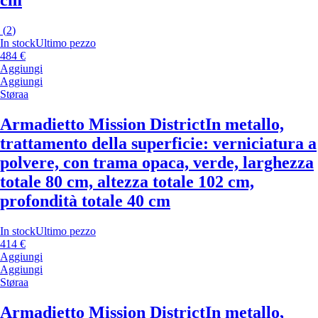
cm
(
2
)
In stock
Ultimo pezzo
484 €
Aggiungi
Aggiungi
Støraa
Armadietto Mission District
In metallo,
trattamento della superficie: verniciatura a
polvere, con trama opaca, verde, larghezza
totale 80 cm, altezza totale 102 cm,
profondità totale 40 cm
In stock
Ultimo pezzo
414 €
Aggiungi
Aggiungi
Støraa
Armadietto Mission District
In metallo,