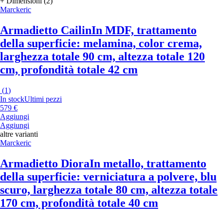
+ Dimensioni (2)
Marckeric
Armadietto Cailin
In MDF, trattamento
della superficie: melamina, color crema,
larghezza totale 90 cm, altezza totale 120
cm, profondità totale 42 cm
(
1
)
In stock
Ultimi pezzi
579 €
Aggiungi
Aggiungi
altre varianti
Marckeric
Armadietto Diora
In metallo, trattamento
della superficie: verniciatura a polvere, blu
scuro, larghezza totale 80 cm, altezza totale
170 cm, profondità totale 40 cm