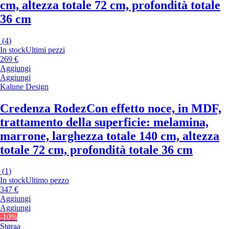
cm, altezza totale 72 cm, profondità totale
36 cm
(
4
)
In stock
Ultimi pezzi
269 €
Aggiungi
Aggiungi
Kalune Design
Credenza Rodez
Con effetto noce, in MDF,
trattamento della superficie: melamina,
marrone, larghezza totale 140 cm, altezza
totale 72 cm, profondità totale 36 cm
(
1
)
In stock
Ultimo pezzo
347 €
Aggiungi
Aggiungi
-10%
Støraa