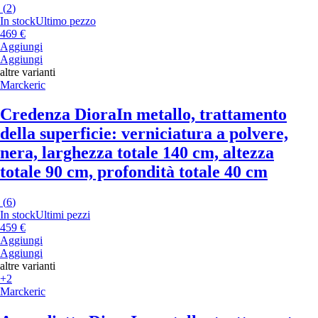
(
2
)
In stock
Ultimo pezzo
469 €
Aggiungi
Aggiungi
altre varianti
Marckeric
Credenza Diora
In metallo, trattamento
della superficie: verniciatura a polvere,
nera, larghezza totale 140 cm, altezza
totale 90 cm, profondità totale 40 cm
(
6
)
In stock
Ultimi pezzi
459 €
Aggiungi
Aggiungi
altre varianti
+2
Marckeric