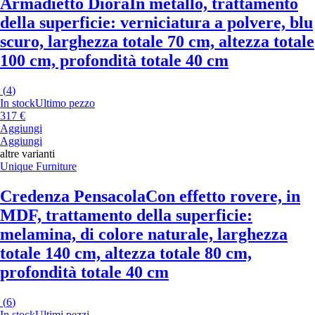
Armadietto Diora
In metallo, trattamento
della superficie: verniciatura a polvere, blu
scuro, larghezza totale 70 cm, altezza totale
100 cm, profondità totale 40 cm
(
4
)
In stock
Ultimo pezzo
317 €
Aggiungi
Aggiungi
altre varianti
Unique Furniture
Credenza Pensacola
Con effetto rovere, in
MDF, trattamento della superficie:
melamina, di colore naturale, larghezza
totale 140 cm, altezza totale 80 cm,
profondità totale 40 cm
(
6
)
In stock
Ultimi pezzi