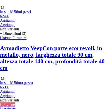
(
3
)
In stock
Ultimi pezzi
624 €
Aggiungi
Aggiungi
altre varianti
+ Dimensioni (3)
Unique Furniture
Armadietto Veep
Con porte scorrevoli, in
metallo, nero, larghezza totale 90 cm,
altezza totale 140 cm, profondità totale 40
cm
(
3
)
In stock
Ultimo pezzo
659 €
Aggiungi
Aggiungi
altre varianti
Conviene
Marckeric