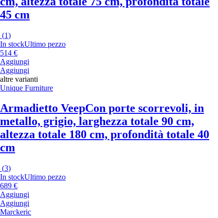
cm, altezza totale 75 cm, profondità totale
45 cm
(
1
)
In stock
Ultimo pezzo
514 €
Aggiungi
Aggiungi
altre varianti
Unique Furniture
Armadietto Veep
Con porte scorrevoli, in
metallo, grigio, larghezza totale 90 cm,
altezza totale 180 cm, profondità totale 40
cm
(
3
)
In stock
Ultimo pezzo
689 €
Aggiungi
Aggiungi
Marckeric