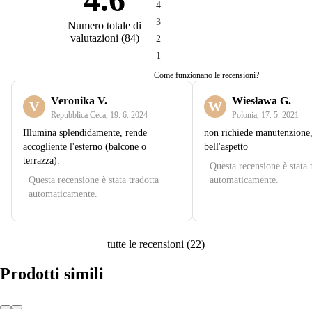
4
3
Numero totale di
valutazioni
(
84
)
2
1
Come funzionano le recensioni?
Veronika V.
Wiesława G.
V
W
Repubblica Ceca
,
19. 6. 2024
Polonia
,
17. 5. 2021
Illumina splendidamente, rende
non richiede manutenzione
accogliente l'esterno (balcone o
bell'aspetto
terrazza).
Questa recensione è stata 
Questa recensione è stata tradotta
automaticamente.
automaticamente.
tutte le recensioni
(
22
)
Prodotti simili