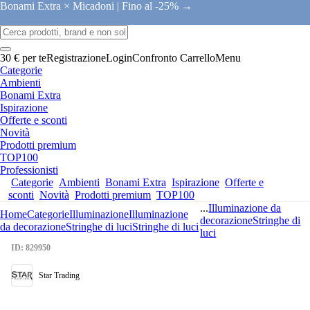
Bonami Extra × Micadoni |
Fino al -25% →
30 € per te
Registrazione
Login
Confronto
Carrello
Menu
Categorie
Ambienti
Bonami Extra
Ispirazione
Offerte e sconti
Novità
Prodotti premium
TOP100
Professionisti
Categorie
Ambienti
Bonami Extra
Ispirazione
Offerte e
sconti
Novità
Prodotti premium
TOP100
...
Illuminazione da
Home
Categorie
Illuminazione
Illuminazione
decorazione
Stringhe di
da decorazione
Stringhe di luci
Stringhe di luci
luci
ID: 829950
Star Trading