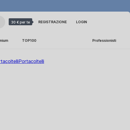
REGISTRAZIONE
LOGIN
30 € per te
emium
TOP100
Professionisti
tacoltelli
Portacoltelli