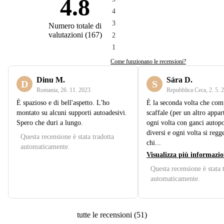
4.8
4
3
Numero totale di
valutazioni
(
167
)
2
1
Come funzionano le recensioni?
Dinu M.
Sára D.
D
S
Romania
,
26. 11. 2023
Repubblica Ceca
,
2. 5. 
È spazioso e di bell'aspetto. L'ho
È la seconda volta che com
montato su alcuni supporti autoadesivi.
scaffale (per un altro appa
Spero che duri a lungo.
ogni volta con ganci autopo
diversi e ogni volta si reg
Questa recensione è stata tradotta
chi...
automaticamente.
Visualizza più informazio
Questa recensione è stata 
automaticamente.
tutte le recensioni
(
51
)