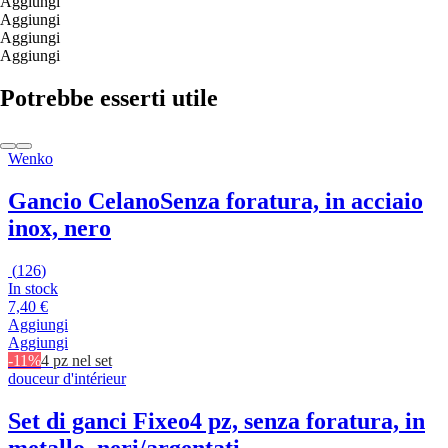
Aggiungi
Aggiungi
Aggiungi
Aggiungi
Potrebbe esserti utile
Wenko
Gancio Celano
Senza foratura, in acciaio
inox, nero
(
126
)
In stock
7,40 €
Aggiungi
Aggiungi
-11%
4 pz nel set
douceur d'intérieur
Set di ganci Fixeo
4 pz, senza foratura, in
metallo, neri/argentati