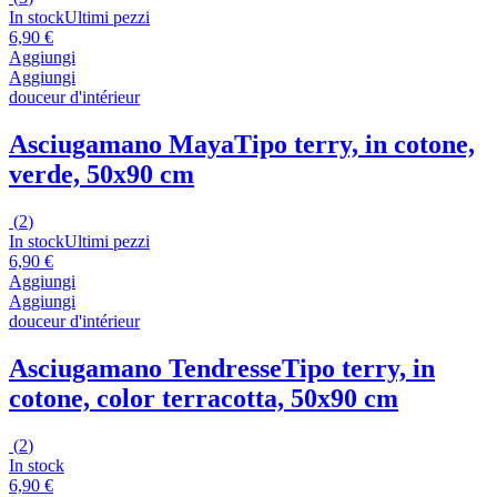
In stock
Ultimi pezzi
6,90 €
Aggiungi
Aggiungi
douceur d'intérieur
Asciugamano Maya
Tipo terry, in cotone,
verde, 50x90 cm
(
2
)
In stock
Ultimi pezzi
6,90 €
Aggiungi
Aggiungi
douceur d'intérieur
Asciugamano Tendresse
Tipo terry, in
cotone, color terracotta, 50x90 cm
(
2
)
In stock
6,90 €