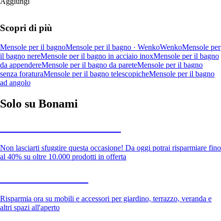
Aggiungi
Scopri di più
Mensole per il bagno
Mensole per il bagno · Wenko
Wenko
Mensole per
il bagno nere
Mensole per il bagno in acciaio inox
Mensole per il bagno
da appendere
Mensole per il bagno da parete
Mensole per il bagno
senza foratura
Mensole per il bagno telescopiche
Mensole per il bagno
ad angolo
Solo su Bonami
Saldi estivi fino al -40%
Non lasciarti sfuggire questa occasione! Da oggi potrai risparmiare fino
al 40% su oltre 10.000 prodotti in offerta
Giardino in saldo
Risparmia ora su mobili e accessori per giardino, terrazzo, veranda e
altri spazi all'aperto