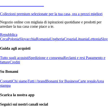
Premium in saldo
Collezioni premium selezionate per la tua casa, ora a prezzi migliori
Negozio online con migliaia di ispirazioni quotidiane e prodotti per
arredare la tua casa come piace a te.
Repubblica
Ceca
Polonia
Slovacchia
Romania
Ungheria
Croazia
Lituania
Lettonia
Slov
Guida agli acquisti
Tutto sugli acquisti
Spedizione e consegna
Reclami e resi
Pagamento e
fatture
Crediti
Su Bonami
Contatti
Chi siamo
Tutti i brand
Bonami for Business
Carte regalo
Area
stampa
Scarica la nostra app
Seguici sui nostri canali social