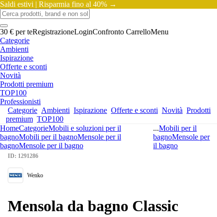
Saldi estivi |
Risparmia fino al 40% →
30 € per te
Registrazione
Login
Confronto
Carrello
Menu
Categorie
Ambienti
Ispirazione
Offerte e sconti
Novità
Prodotti premium
TOP100
Professionisti
Categorie
Ambienti
Ispirazione
Offerte e sconti
Novità
Prodotti
premium
TOP100
Home
Categorie
Mobili e soluzioni per il
...
Mobili per il
bagno
Mobili per il bagno
Mensole per il
bagno
Mensole per
bagno
Mensole per il bagno
il bagno
ID: 1291286
Wenko
Mensola da bagno Classic