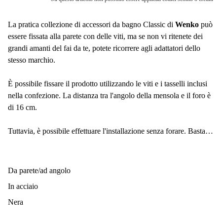
La pratica collezione di accessori da bagno Classic di
Wenko
può
essere fissata alla parete con delle viti, ma se non vi ritenete dei
grandi amanti del fai da te, potete ricorrere agli adattatori dello
stesso marchio.
È possibile fissare il prodotto utilizzando le viti e i tasselli inclusi
nella confezione. La distanza tra l'angolo della mensola e il foro è
di 16 cm.
Tuttavia, è possibile effettuare l'installazione senza forare. Basta
scegliere uno di questi adattatori:
Wenko Vacuum-Loc Classic Plus Wall Hook
- è un eccezionale
Da parete/ad angolo
sistema di aspirazione che garantisce una forte adesione alle
In acciaio
superfici.
Nera
Wenko Turbo-Loc Classic Plus Wall Hook
- un supporto a parete