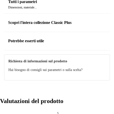
Tutti i parametri
con uno speciale supporto adesivo che offre un'adesione
Dimensioni, materiale...
estremamente forte a tutte le superfici lisce.
Set di 2 ganci da parete autoportanti Wenko Power-Loc Classic
Scopri l'intera collezione Classic Plus
Plus
- fissaggio estremamente forte a tutte le superfici come
piastrelle, pietra naturale, vetro, cemento, metallo, legno e molti
tipi di plastica. Possono essere utilizzati anche su superfici ruvide
Potrebbe esserti utile
e leggermente irregolari.
Richiesta di informazioni sul prodotto
Hai bisogno di consigli sui parametri o sulla scelta?
Valutazioni del prodotto
5