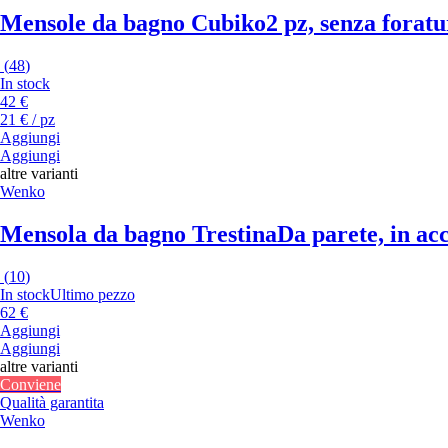
Mensole da bagno Cubiko
2 pz, senza foratu
(
48
)
In stock
42 €
21 € / pz
Aggiungi
Aggiungi
altre varianti
Wenko
Mensola da bagno Trestina
Da parete, in acc
(
10
)
In stock
Ultimo pezzo
62 €
Aggiungi
Aggiungi
altre varianti
Conviene
Qualità garantita
Wenko