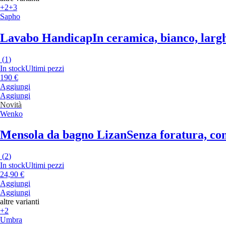
+2
+3
Sapho
Lavabo Handicap
In ceramica, bianco, largh
(
1
)
In stock
Ultimi pezzi
190 €
Aggiungi
Aggiungi
Novità
Wenko
Mensola da bagno Lizan
Senza foratura, con
(
2
)
In stock
Ultimi pezzi
24,90 €
Aggiungi
Aggiungi
altre varianti
+2
Umbra