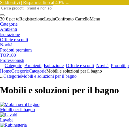
Saldi estivi |
Risparmia fino al 40% →
30 € per te
Registrazione
Login
Confronto
Carrello
Menu
Categorie
Ambienti
Ispirazione
Offerte e sconti
Novità
Prodotti premium
TOP100
Professionisti
Categorie
Ambienti
Ispirazione
Offerte e sconti
Novità
Prodotti 
Home
Categorie
Categorie
Mobili e soluzioni per il bagno
...
Categorie
Mobili e soluzioni per il bagno
Mobili e soluzioni per il bagno
Mobili per il bagno
Lavabi