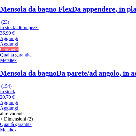
Mensola da bagno Flex
Da appendere, in pla
(
23
)
In stock
Ultimi pezzi
36,90 €
Aggiungi
Aggiungi
Conviene
Qualità garantita
Metaltex
Mensola da bagno
Da parete/ad angolo, in a
(
154
)
In stock
20,70 €
Aggiungi
Aggiungi
altre varianti
+ Dimensioni (2)
Qualità garantita
Metaltex