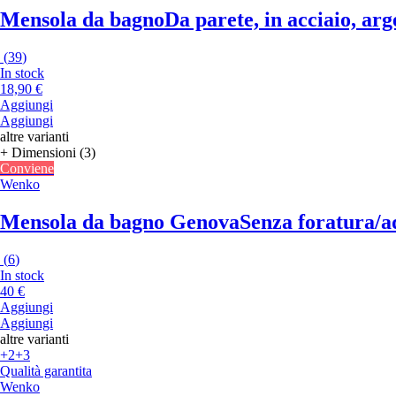
Mensola da bagno
Da parete, in acciaio, arg
(
39
)
In stock
18,90 €
Aggiungi
Aggiungi
altre varianti
+ Dimensioni (3)
Conviene
Wenko
Mensola da bagno Genova
Senza foratura/ad
(
6
)
In stock
40 €
Aggiungi
Aggiungi
altre varianti
+2
+3
Qualità garantita
Wenko