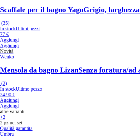
Scaffale per il bagno Yago
Grigio, larghezza
(
35
)
In stock
Ultimi pezzi
77 €
Aggiungi
Aggiungi
Novità
Wenko
Mensola da bagno Lizan
Senza foratura/ad a
(
2
)
In stock
Ultimo pezzo
24,90 €
Aggiungi
Aggiungi
altre varianti
+2
2 pz nel set
Qualità garantita
Umbra