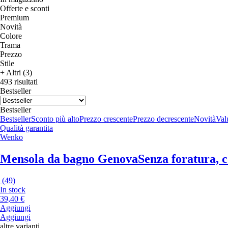
Offerte e sconti
Premium
Novità
Colore
Trama
Prezzo
Stile
+ Altri (3)
493 risultati
Bestseller
Bestseller
Bestseller
Sconto più alto
Prezzo crescente
Prezzo decrescente
Novità
Valu
Qualità garantita
Wenko
Mensola da bagno Genova
Senza foratura, c
(
49
)
In stock
39,40 €
Aggiungi
Aggiungi
altre varianti