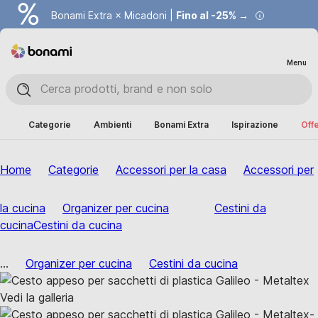
Bonami Extra × Micadoni |
Fino al -25% →
Menu
Categorie
Ambienti
Bonami Extra
Ispirazione
Offe
Home
Categorie
Accessori per la casa
Accessori per
la cucina
Organizer per cucina
Cestini da
cucina
Cestini da cucina
...
Organizer per cucina
Cestini da cucina
Vedi la galleria