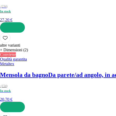
(
234
)
In stock
27,20 €
AGGIUNGI
altre varianti
+ Dimensioni (2)
Conviene
Qualità garantita
Metaltex
Mensola da bagno
Da parete/ad angolo, in a
(
154
)
In stock
20,70 €
AGGIUNGI