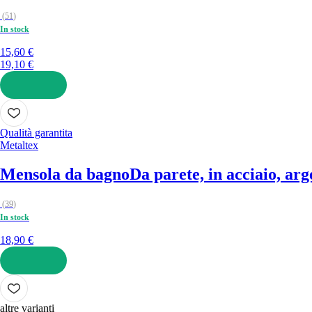
(
51
)
In stock
15,60 €
19,10 €
AGGIUNGI
Qualità garantita
Metaltex
Mensola da bagno
Da parete, in acciaio, arg
(
39
)
In stock
18,90 €
AGGIUNGI
altre varianti