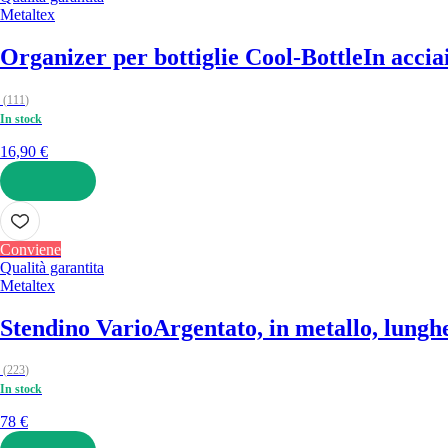
Metaltex
Organizer per bottiglie Cool-Bottle
In accia
(
111
)
In stock
16,90 €
AGGIUNGI
Conviene
Qualità garantita
Metaltex
Stendino Vario
Argentato, in metallo, lungh
(
223
)
In stock
78 €