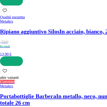
AGGIUNGI
Qualità garantita
Metaltex
Ripiano aggiuntivo Silos
In acciaio, bianco,
(
3524
)
In stock
13,90 €
AGGIUNGI
altre varianti
Conviene
Metaltex
Portabottiglie Barbera
In metallo, nero, num
totale 26 cm