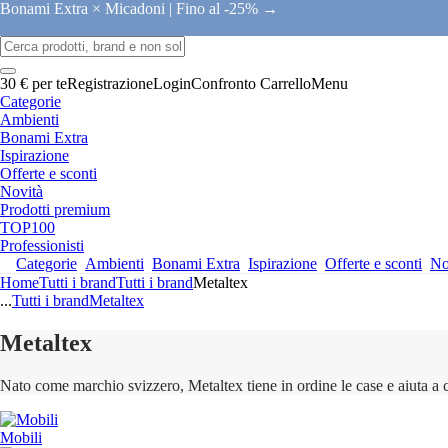
Bonami Extra × Micadoni |
Fino al -25% →
30 € per te
Registrazione
Login
Confronto
Carrello
Menu
Categorie
Ambienti
Bonami Extra
Ispirazione
Offerte e sconti
Novità
Prodotti premium
TOP100
Professionisti
Categorie
Ambienti
Bonami Extra
Ispirazione
Offerte e sconti
No
Home
Tutti i brand
Tutti i brand
Metaltex
...
Tutti i brand
Metaltex
Metaltex
Nato come marchio svizzero, Metaltex tiene in ordine le case e aiuta a c
Mobili