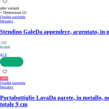
altre varianti
+ Dimensioni (2)
Qualità garantita
Metaltex
Stendino Gale
Da appendere, argentato, in m
(
486
)
In stock
41 €
AGGIUNGI
-18%
Qualità garantita
Metaltex
Portabottiglie Lava
Da parete, in metallo, n
totale 9 cm