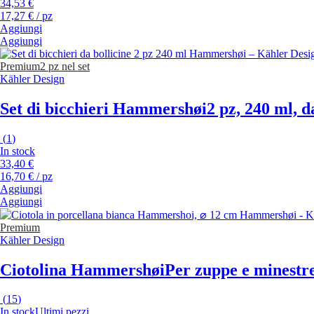
34,53 €
17,27 € / pz
Aggiungi
Aggiungi
Premium
2 pz nel set
Kähler Design
Set di bicchieri Hammershøi
2 pz, 240 ml, d
(
1
)
In stock
33,40 €
16,70 € / pz
Aggiungi
Aggiungi
Premium
Kähler Design
Ciotolina Hammershøi
Per zuppe e minestre
(
15
)
In stock
Ultimi pezzi