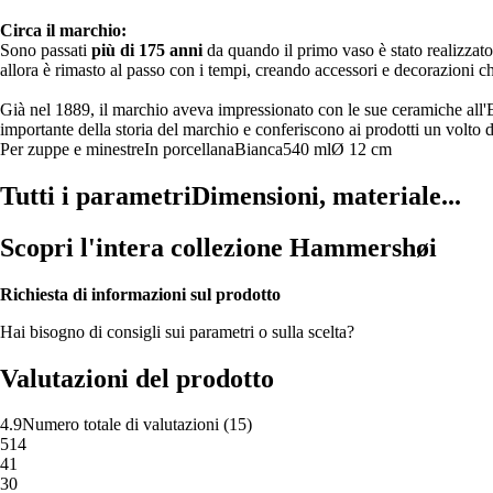
Circa il marchio:
Sono passati
più di 175 anni
da quando il primo vaso è stato realizzato
allora è rimasto al passo con i tempi, creando accessori e decorazioni ch
Già nel 1889, il marchio aveva impressionato con le sue ceramiche all'E
importante della storia del marchio e conferiscono ai prodotti un volto d
Per zuppe e minestre
In porcellana
Bianca
540 ml
Ø 12 cm
Tutti i parametri
Dimensioni, materiale...
Scopri l'intera collezione Hammershøi
Richiesta di informazioni sul prodotto
Hai bisogno di consigli sui parametri o sulla scelta?
Valutazioni del prodotto
4.9
Numero totale di valutazioni
(
15
)
5
14
4
1
3
0