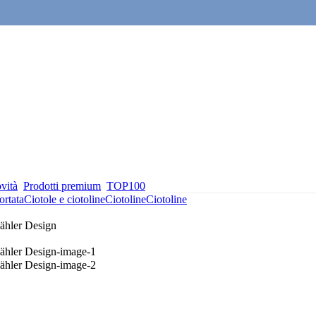
vità
Prodotti premium
TOP100
ortata
Ciotole e ciotoline
Ciotoline
Ciotoline