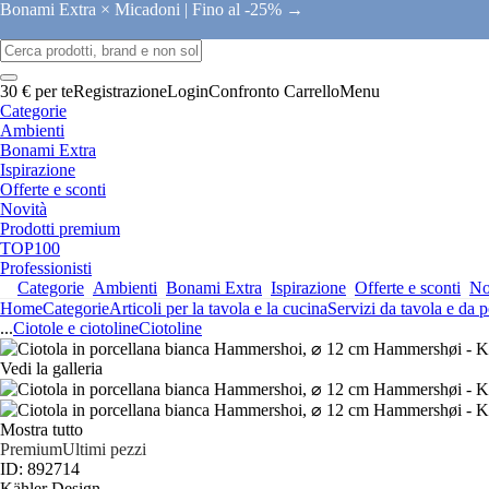
Bonami Extra × Micadoni |
Fino al -25% →
30 € per te
Registrazione
Login
Confronto
Carrello
Menu
Categorie
Ambienti
Bonami Extra
Ispirazione
Offerte e sconti
Novità
Prodotti premium
TOP100
Professionisti
Categorie
Ambienti
Bonami Extra
Ispirazione
Offerte e sconti
No
Home
Categorie
Articoli per la tavola e la cucina
Servizi da tavola e da p
...
Ciotole e ciotoline
Ciotoline
Vedi la galleria
Mostra tutto
Premium
Ultimi pezzi
ID: 892714
Kähler Design