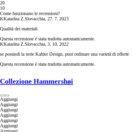
2
0
1
0
Come funzionano le recensioni?
K
Katarína Z.
Slovacchia
,
27. 7. 2023
Qualità dei materiali
Questa recensione è stata tradotta automaticamente.
K
Katarína Z.
Slovacchia
,
3. 10. 2022
se possiedi la serie Kahler Design, puoi ordinare una varietà di offerte
Questa recensione è stata tradotta automaticamente.
Collezione Hammershøi
Aggiungi
Aggiungi
Aggiungi
Aggiungi
Aggiungi
Aggiungi
Aggiungi