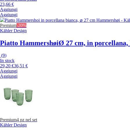
23,66 €
Aggiungi
Aggiungi
Premium
-20%
Kähler Design
Piatto Hammershøi
Ø 27 cm, in porcellana,
(
9
)
In stock
29,20 €
36,51 €
Aggiungi
Aggiungi
Premium
4 pz nel set
Kähler Design