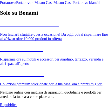
Portauovo
Portauovo · Mason Cash
Mason Cash
Portauovo bianchi
Solo su Bonami
Saldi estivi fino al -40%
Non lasciarti sfuggire questa occasione! Da oggi potrai risparmiare fino
al 40% su oltre 10.000 prodotti in offerta
Giardino in saldo
Risparmia ora su mobili e accessori per giardino, terrazzo, veranda e
altri spazi all'aperto
Premium in saldo
Collezioni premium selezionate per la tua casa, ora a prezzi migliori
Negozio online con migliaia di ispirazioni quotidiane e prodotti per
arredare la tua casa come piace a te.
Repubblica