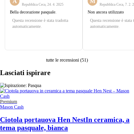
A
M
Repubblica Ceca
,
24. 4. 2025
Repubblica Ceca
,
7. 2. 
Bella decorazione pasquale.
Non ancora utilizzato
Questa recensione è stata tradotta
Questa recensione è stata 
automaticamente.
automaticamente.
tutte le recensioni
(
51
)
Lasciati ispirare
Premium
Mason Cash
Ciotola portauova Hen Nest
In ceramica, a
tema pasquale, bianca