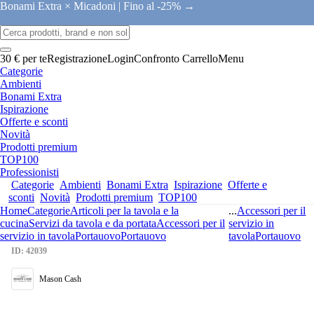
Bonami Extra × Micadoni |
Fino al -25% →
30 € per te
Registrazione
Login
Confronto
Carrello
Menu
Categorie
Ambienti
Bonami Extra
Ispirazione
Offerte e sconti
Novità
Prodotti premium
TOP100
Professionisti
Categorie
Ambienti
Bonami Extra
Ispirazione
Offerte e
sconti
Novità
Prodotti premium
TOP100
Home
Categorie
Articoli per la tavola e la
...
Accessori per il
cucina
Servizi da tavola e da portata
Accessori per il
servizio in
servizio in tavola
Portauovo
Portauovo
tavola
Portauovo
ID: 42039
Mason Cash