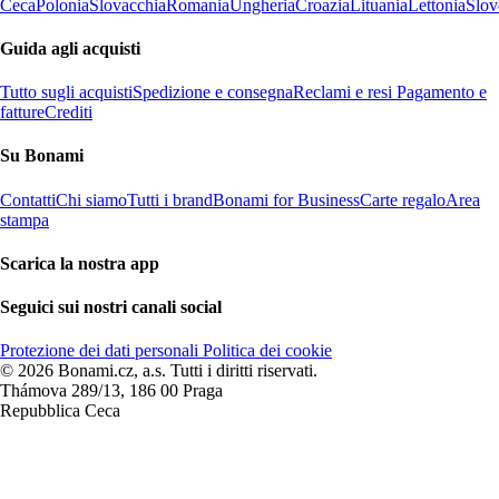
Ceca
Polonia
Slovacchia
Romania
Ungheria
Croazia
Lituania
Lettonia
Slov
Guida agli acquisti
Tutto sugli acquisti
Spedizione e consegna
Reclami e resi
Pagamento e
fatture
Crediti
Su Bonami
Contatti
Chi siamo
Tutti i brand
Bonami for Business
Carte regalo
Area
stampa
Scarica la nostra app
Seguici sui nostri canali social
Protezione dei dati personali
Politica dei cookie
© 2026 Bonami.cz, a.s. Tutti i diritti riservati.
Thámova 289/13, 186 00 Praga
Repubblica Ceca