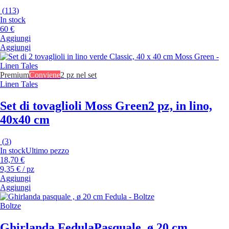
(
113
)
In stock
60 €
Aggiungi
Aggiungi
Premium
Conviene
2 pz nel set
Linen Tales
Set di tovaglioli Moss Green
2 pz, in lino,
40x40 cm
(
3
)
In stock
Ultimo pezzo
18,70 €
9,35 € / pz
Aggiungi
Aggiungi
Boltze
Ghirlanda Fedula
Pasquale, ø 20 cm