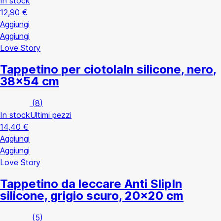
In stock
12,90 €
Aggiungi
Aggiungi
Love Story
Tappetino per ciotola
In silicone, nero,
38x54 cm
(
8
)
In stock
Ultimi pezzi
14,40 €
Aggiungi
Aggiungi
Love Story
Tappetino da leccare Anti Slip
In
silicone, grigio scuro, 20x20 cm
(
5
)