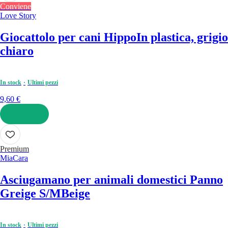
Conviene
Love Story
Giocattolo per cani Hippo
In plastica, grigio
chiaro
In stock
Ultimi pezzi
9,60 €
AGGIUNGI
Premium
MiaCara
Asciugamano per animali domestici Panno
Greige S/M
Beige
In stock
Ultimi pezzi