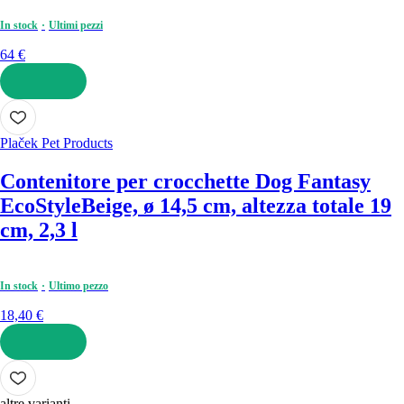
In stock
Ultimi pezzi
64 €
AGGIUNGI
Plaček Pet Products
Contenitore per crocchette Dog Fantasy
EcoStyle
Beige, ø 14,5 cm, altezza totale 19
cm, 2,3 l
In stock
Ultimo pezzo
18,40 €
AGGIUNGI
altre varianti