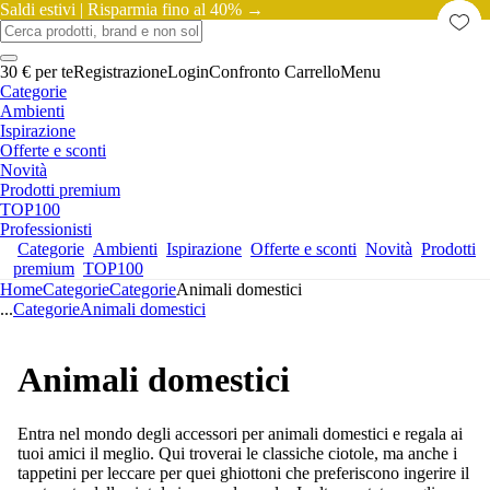
Saldi estivi |
Risparmia fino al 40% →
30 € per te
Registrazione
Login
Confronto
Carrello
Menu
Categorie
Ambienti
Ispirazione
Offerte e sconti
Novità
Prodotti premium
TOP100
Professionisti
Categorie
Ambienti
Ispirazione
Offerte e sconti
Novità
Prodotti
premium
TOP100
Home
Categorie
Categorie
Animali domestici
...
Categorie
Animali domestici
Animali domestici
Entra nel mondo degli accessori per animali domestici e regala ai
tuoi amici il meglio. Qui troverai le classiche ciotole, ma anche i
tappetini per leccare per quei ghiottoni che preferiscono ingerire il