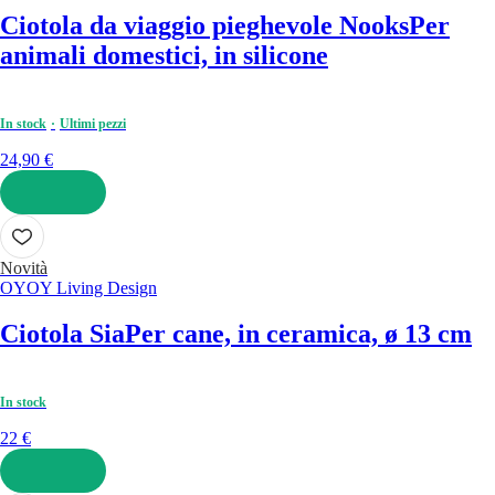
Ciotola da viaggio pieghevole Nooks
Per
animali domestici, in silicone
In stock
Ultimi pezzi
24,90 €
AGGIUNGI
Novità
OYOY Living Design
Ciotola Sia
Per cane, in ceramica, ø 13 cm
In stock
22 €