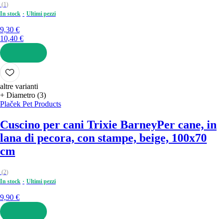
(
1
)
In stock
Ultimi pezzi
9,30 €
10,40 €
AGGIUNGI
altre varianti
+ Diametro (3)
Plaček Pet Products
Cuscino per cani Trixie Barney
Per cane, in
lana di pecora, con stampe, beige, 100x70
cm
(
2
)
In stock
Ultimi pezzi
9,90 €