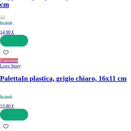
cm
(
2
)
In stock
14,90 €
AGGIUNGI
Conviene
Love Story
Paletta
In plastica, grigio chiaro, 16x11 cm
In stock
13,80 €
AGGIUNGI