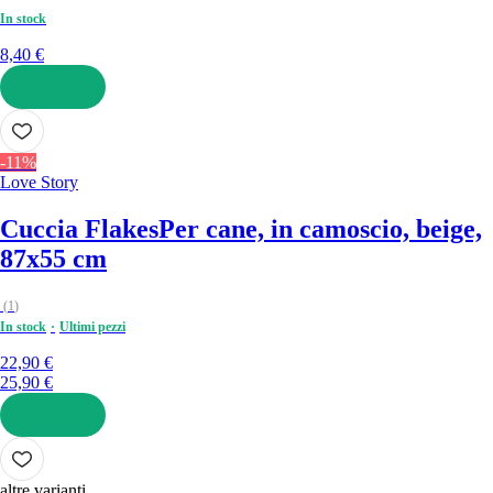
In stock
8,40 €
AGGIUNGI
-11%
Love Story
Cuccia Flakes
Per cane, in camoscio, beige,
87x55 cm
(
1
)
In stock
Ultimi pezzi
22,90 €
25,90 €
AGGIUNGI
altre varianti