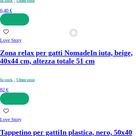
In stock
Ultimi pezzi
6,40 €
AGGIUNGI
Love Story
Zona relax per gatti Nomade
In iuta, beige,
40x44 cm, altezza totale 51 cm
In stock
Ultimi pezzi
82 €
AGGIUNGI
Love Story
Tappetino per gatti
In plastica, nero, 50x40