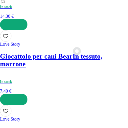
(
2
)
In stock
14,30 €
AGGIUNGI
Love Story
Giocattolo per cani Bear
In tessuto,
marrone
In stock
7,40 €
AGGIUNGI
Love Story