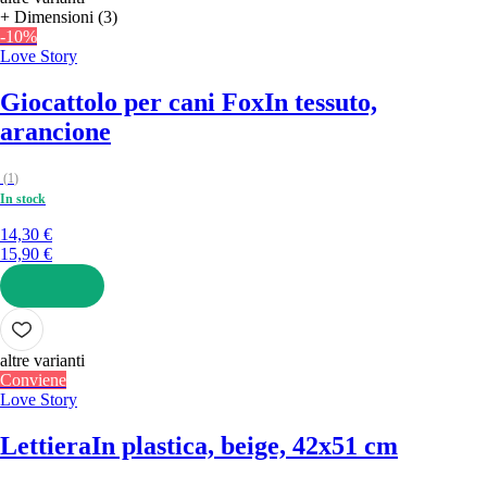
+ Dimensioni (3)
-10%
Love Story
Giocattolo per cani Fox
In tessuto,
arancione
(
1
)
In stock
14,30 €
15,90 €
AGGIUNGI
altre varianti
Conviene
Love Story
Lettiera
In plastica, beige, 42x51 cm