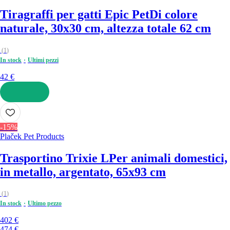
Tiragraffi per gatti Epic Pet
Di colore
naturale, 30x30 cm, altezza totale 62 cm
(
1
)
In stock
Ultimi pezzi
42 €
AGGIUNGI
-15%
Plaček Pet Products
Trasportino Trixie L
Per animali domestici,
in metallo, argentato, 65x93 cm
(
1
)
In stock
Ultimo pezzo
402 €
474 €