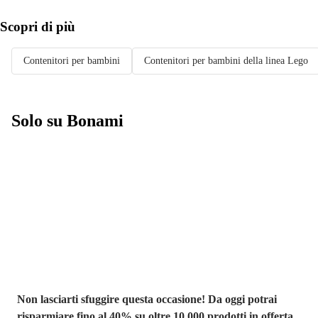
Scopri di più
Contenitori per bambini
Contenitori per bambini della linea Lego
Solo su Bonami
Saldi estivi fino
al -40%
Non lasciarti sfuggire questa occasione! Da oggi potrai
risparmiare fino al 40% su oltre 10.000 prodotti in offerta