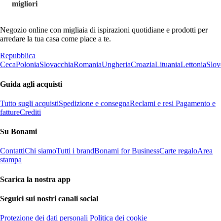
migliori
Negozio online con migliaia di ispirazioni quotidiane e prodotti per
arredare la tua casa come piace a te.
Repubblica
Ceca
Polonia
Slovacchia
Romania
Ungheria
Croazia
Lituania
Lettonia
Slov
Guida agli acquisti
Tutto sugli acquisti
Spedizione e consegna
Reclami e resi
Pagamento e
fatture
Crediti
Su Bonami
Contatti
Chi siamo
Tutti i brand
Bonami for Business
Carte regalo
Area
stampa
Scarica la nostra app
Seguici sui nostri canali social
Protezione dei dati personali
Politica dei cookie