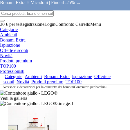
Bonami Extra × Micadoni |
Fino al -25% →
30 € per te
Registrazione
Login
Confronto
Carrello
Menu
Categorie
Ambienti
Bonami Extra
Ispirazione
Offerte e sconti
Novità
Prodotti premium
TOP100
Professionisti
Categorie
Ambienti
Bonami Extra
Ispirazione
Offerte e
sconti
Novità
Prodotti premium
TOP100
...
Accessori e decorazioni per la cameretta dei bambini
Contenitori per bambini
Vedi la galleria