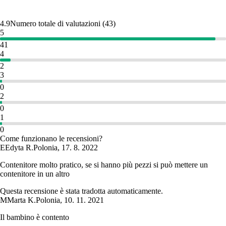
4.9
Numero totale di valutazioni
(
43
)
5
41
4
2
3
0
2
0
1
0
Come funzionano le recensioni?
E
Edyta R.
Polonia
,
17. 8. 2022
Contenitore molto pratico, se si hanno più pezzi si può mettere un
contenitore in un altro
Questa recensione è stata tradotta automaticamente.
M
Marta K.
Polonia
,
10. 11. 2021
Il bambino è contento