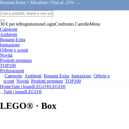
Bonami Extra × Micadoni |
Fino al -25% →
30 € per te
Registrazione
Login
Confronto
Carrello
Menu
Categorie
Ambienti
Bonami Extra
Ispirazione
Offerte e sconti
Novità
Prodotti premium
TOP100
Professionisti
Categorie
Ambienti
Bonami Extra
Ispirazione
Offerte e
sconti
Novità
Prodotti premium
TOP100
Home
Tutti i brand
LEGO®
LEGO®
...
Tutti i brand
LEGO®
LEGO® · Box