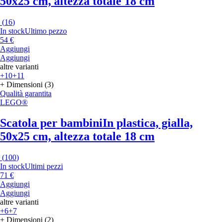
50x25 cm, altezza totale 18 cm
(
16
)
In stock
Ultimo pezzo
54 €
Aggiungi
Aggiungi
altre varianti
+10
+11
+ Dimensioni (3)
Qualità garantita
LEGO®
Scatola per bambini
In plastica, gialla,
50x25 cm, altezza totale 18 cm
(
100
)
In stock
Ultimi pezzi
71 €
Aggiungi
Aggiungi
altre varianti
+6
+7
+ Dimensioni (2)