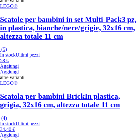
altre varianti
LEGO®
Scatole per bambini in set Multi-Pack
3 pz,
in plastica, bianche/nere/grigie, 32x16 cm,
altezza totale 11 cm
(
5
)
In stock
Ultimi pezzi
58 €
Aggiungi
Aggiungi
altre varianti
LEGO®
Scatola per bambini Brick
In plastica,
grigia, 32x16 cm, altezza totale 11 cm
(
4
)
In stock
Ultimi pezzi
34,40 €
Aggiungi