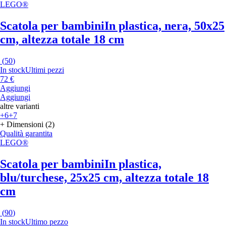
LEGO®
Scatola per bambini
In plastica, nera, 50x25
cm, altezza totale 18 cm
(
50
)
In stock
Ultimi pezzi
72 €
Aggiungi
Aggiungi
altre varianti
+6
+7
+ Dimensioni (2)
Qualità garantita
LEGO®
Scatola per bambini
In plastica,
blu/turchese, 25x25 cm, altezza totale 18
cm
(
90
)
In stock
Ultimo pezzo