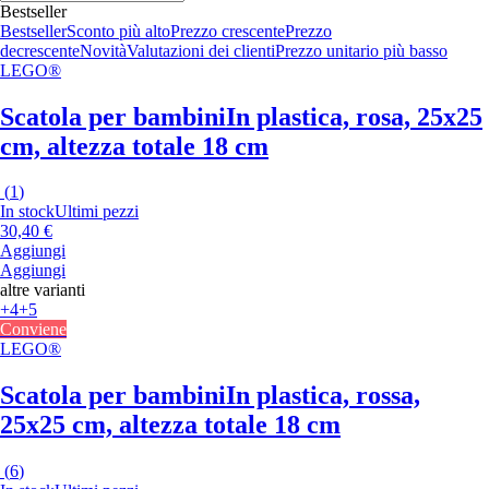
Bestseller
Bestseller
Sconto più alto
Prezzo crescente
Prezzo
decrescente
Novità
Valutazioni dei clienti
Prezzo unitario più basso
LEGO®
Scatola per bambini
In plastica, rosa, 25x25
cm, altezza totale 18 cm
(
1
)
In stock
Ultimi pezzi
30,40 €
Aggiungi
Aggiungi
altre varianti
+4
+5
Conviene
LEGO®
Scatola per bambini
In plastica, rossa,
25x25 cm, altezza totale 18 cm
(
6
)