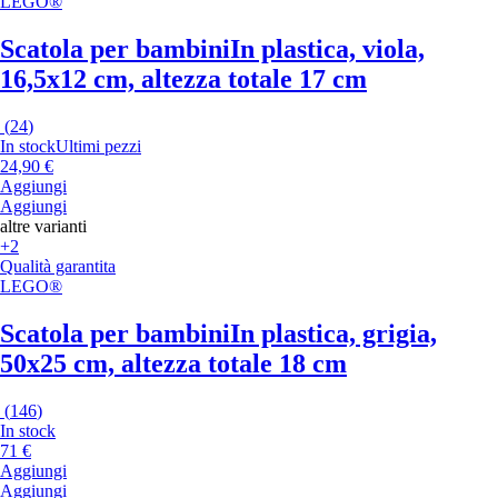
LEGO®
Scatola per bambini
In plastica, viola,
16,5x12 cm, altezza totale 17 cm
(
24
)
In stock
Ultimi pezzi
24,90 €
Aggiungi
Aggiungi
altre varianti
+2
Qualità garantita
LEGO®
Scatola per bambini
In plastica, grigia,
50x25 cm, altezza totale 18 cm
(
146
)
In stock
71 €
Aggiungi
Aggiungi