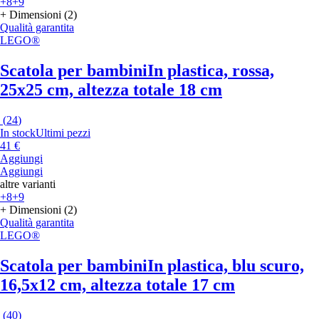
+8
+9
+ Dimensioni (2)
Qualità garantita
LEGO®
Scatola per bambini
In plastica, rossa,
25x25 cm, altezza totale 18 cm
(
24
)
In stock
Ultimi pezzi
41 €
Aggiungi
Aggiungi
altre varianti
+8
+9
+ Dimensioni (2)
Qualità garantita
LEGO®
Scatola per bambini
In plastica, blu scuro,
16,5x12 cm, altezza totale 17 cm
(
40
)