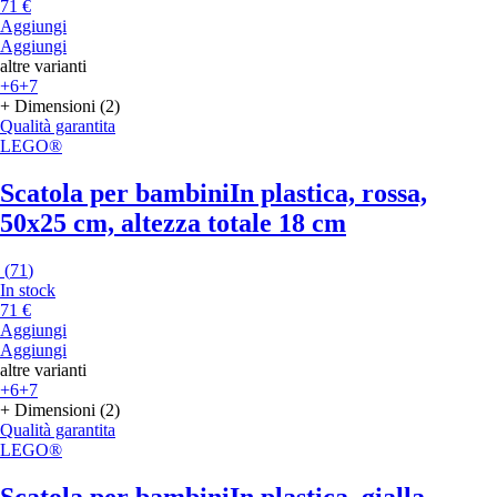
71 €
Aggiungi
Aggiungi
altre varianti
+6
+7
+ Dimensioni (2)
Qualità garantita
LEGO®
Scatola per bambini
In plastica, rossa,
50x25 cm, altezza totale 18 cm
(
71
)
In stock
71 €
Aggiungi
Aggiungi
altre varianti
+6
+7
+ Dimensioni (2)
Qualità garantita
LEGO®
Scatola per bambini
In plastica, gialla,