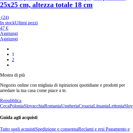
25x25 cm, altezza totale 18 cm
(
24
)
In stock
Ultimi pezzi
47 €
Aggiungi
Aggiungi
1
2
Mostra di più
Negozio online con migliaia di ispirazioni quotidiane e prodotti per
arredare la tua casa come piace a te.
Repubblica
Ceca
Polonia
Slovacchia
Romania
Ungheria
Croazia
Lituania
Lettonia
Slov
Guida agli acquisti
Tutto sugli acquisti
Spedizione e consegna
Reclami e resi
Pagamento e