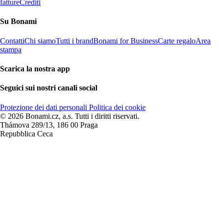
fatture
Crediti
Su Bonami
Contatti
Chi siamo
Tutti i brand
Bonami for Business
Carte regalo
Area
stampa
Scarica la nostra app
Seguici sui nostri canali social
Protezione dei dati personali
Politica dei cookie
© 2026 Bonami.cz, a.s. Tutti i diritti riservati.
Thámova 289/13, 186 00 Praga
Repubblica Ceca