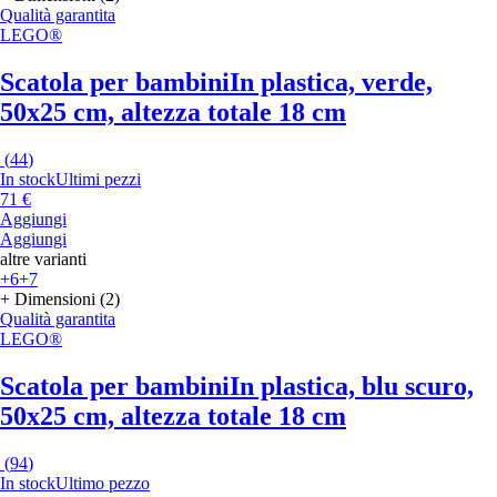
Qualità garantita
LEGO®
Scatola per bambini
In plastica, verde,
50x25 cm, altezza totale 18 cm
(
44
)
In stock
Ultimi pezzi
71 €
Aggiungi
Aggiungi
altre varianti
+6
+7
+ Dimensioni (2)
Qualità garantita
LEGO®
Scatola per bambini
In plastica, blu scuro,
50x25 cm, altezza totale 18 cm
(
94
)
In stock
Ultimo pezzo