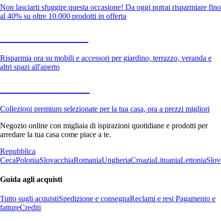
Non lasciarti sfuggire questa occasione! Da oggi potrai risparmiare fino
al 40% su oltre 10.000 prodotti in offerta
Giardino in saldo
Risparmia ora su mobili e accessori per giardino, terrazzo, veranda e
altri spazi all'aperto
Premium in saldo
Collezioni premium selezionate per la tua casa, ora a prezzi migliori
Negozio online con migliaia di ispirazioni quotidiane e prodotti per
arredare la tua casa come piace a te.
Repubblica
Ceca
Polonia
Slovacchia
Romania
Ungheria
Croazia
Lituania
Lettonia
Slov
Guida agli acquisti
Tutto sugli acquisti
Spedizione e consegna
Reclami e resi
Pagamento e
fatture
Crediti