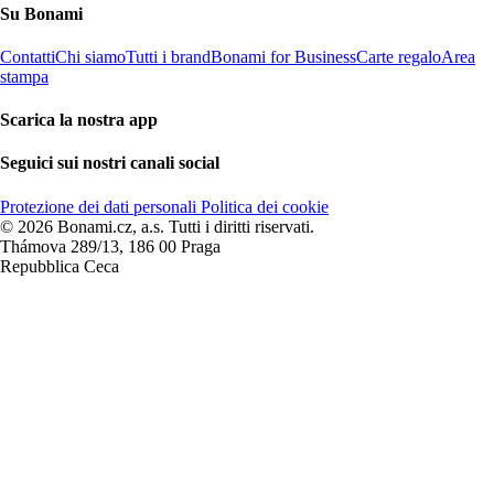
Su Bonami
Contatti
Chi siamo
Tutti i brand
Bonami for Business
Carte regalo
Area
stampa
Scarica la nostra app
Seguici sui nostri canali social
Protezione dei dati personali
Politica dei cookie
© 2026 Bonami.cz, a.s. Tutti i diritti riservati.
Thámova 289/13, 186 00 Praga
Repubblica Ceca