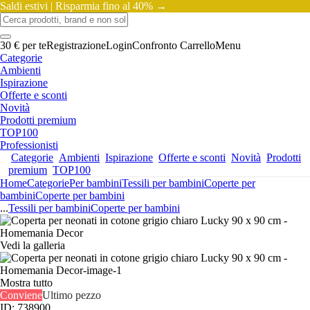
Saldi estivi |
Risparmia fino al 40% →
30 € per te
Registrazione
Login
Confronto
Carrello
Menu
Categorie
Ambienti
Ispirazione
Offerte e sconti
Novità
Prodotti premium
TOP100
Professionisti
Categorie
Ambienti
Ispirazione
Offerte e sconti
Novità
Prodotti
premium
TOP100
Home
Categorie
Per bambini
Tessili per bambini
Coperte per
bambini
Coperte per bambini
...
Tessili per bambini
Coperte per bambini
Vedi la galleria
Mostra tutto
Conviene
Ultimo pezzo
ID: 738900