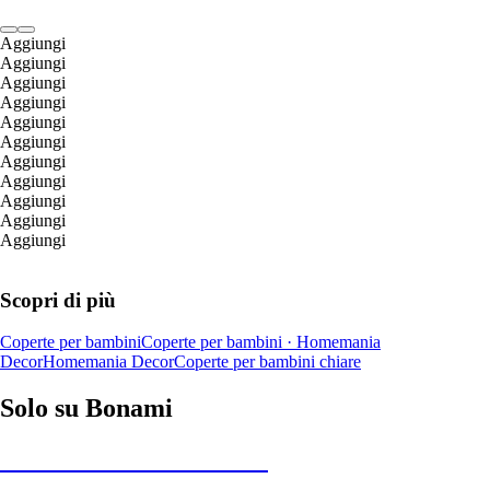
Aggiungi
Aggiungi
Aggiungi
Aggiungi
Aggiungi
Aggiungi
Aggiungi
Aggiungi
Aggiungi
Aggiungi
Aggiungi
Scopri di più
Coperte per bambini
Coperte per bambini · Homemania
Decor
Homemania Decor
Coperte per bambini chiare
Solo su Bonami
Saldi estivi fino al -40%