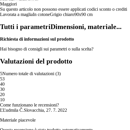
Maggiori
Su questo articolo non possono essere applicati codici sconto o crediti
Lavorata a maglia
In cotone
Grigio chiaro
90x90 cm
Tutti i parametri
Dimensioni, materiale...
Richiesta di informazioni sul prodotto
Hai bisogno di consigli sui parametri o sulla scelta?
Valutazioni del prodotto
5
Numero totale di valutazioni
(
3
)
5
3
4
0
3
0
2
0
1
0
Come funzionano le recensioni?
Ľ
Ľudmila Č.
Slovacchia
,
27. 7. 2022
Materiale piacevole
Questa recensione è stata tradotta automaticamente.