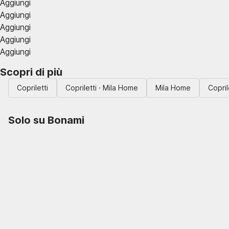
Aggiungi
Aggiungi
Aggiungi
Aggiungi
Aggiungi
Scopri di più
Copriletti
Copriletti · Mila Home
Mila Home
Copril
Solo su Bonami
Saldi estivi fino al
-40%