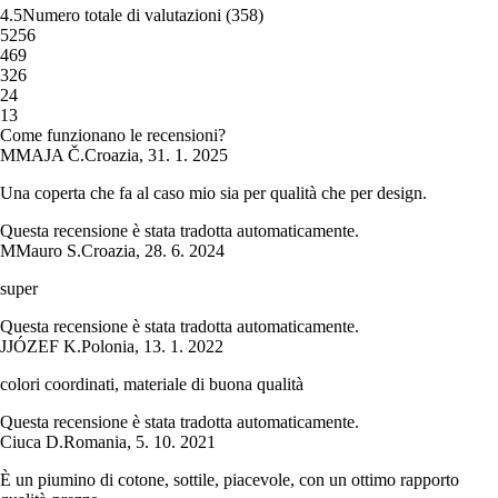
4.5
Numero totale di valutazioni
(
358
)
5
256
4
69
3
26
2
4
1
3
Come funzionano le recensioni?
M
MAJA Č.
Croazia
,
31. 1. 2025
Una coperta che fa al caso mio sia per qualità che per design.
Questa recensione è stata tradotta automaticamente.
M
Mauro S.
Croazia
,
28. 6. 2024
super
Questa recensione è stata tradotta automaticamente.
J
JÓZEF K.
Polonia
,
13. 1. 2022
colori coordinati, materiale di buona qualità
Questa recensione è stata tradotta automaticamente.
Ciuca D.
Romania
,
5. 10. 2021
È un piumino di cotone, sottile, piacevole, con un ottimo rapporto