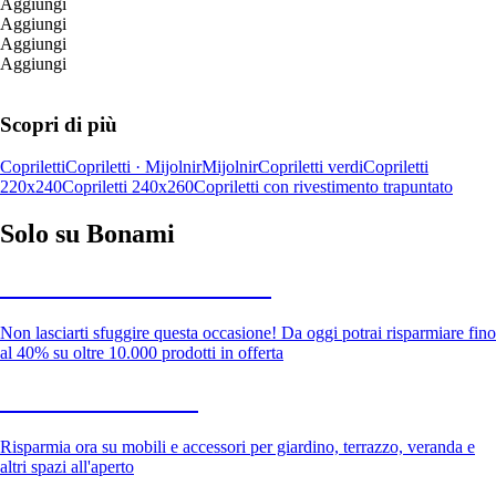
Aggiungi
Aggiungi
Aggiungi
Aggiungi
Scopri di più
Copriletti
Copriletti · Mijolnir
Mijolnir
Copriletti verdi
Copriletti
220x240
Copriletti 240x260
Copriletti con rivestimento trapuntato
Solo su Bonami
Saldi estivi fino al -40%
Non lasciarti sfuggire questa occasione! Da oggi potrai risparmiare fino
al 40% su oltre 10.000 prodotti in offerta
Giardino in saldo
Risparmia ora su mobili e accessori per giardino, terrazzo, veranda e
altri spazi all'aperto