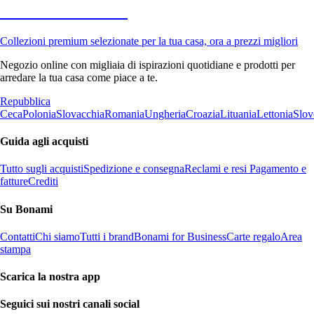
Premium in saldo
Collezioni premium selezionate per la tua casa, ora a prezzi migliori
Negozio online con migliaia di ispirazioni quotidiane e prodotti per
arredare la tua casa come piace a te.
Repubblica
Ceca
Polonia
Slovacchia
Romania
Ungheria
Croazia
Lituania
Lettonia
Slov
Guida agli acquisti
Tutto sugli acquisti
Spedizione e consegna
Reclami e resi
Pagamento e
fatture
Crediti
Su Bonami
Contatti
Chi siamo
Tutti i brand
Bonami for Business
Carte regalo
Area
stampa
Scarica la nostra app
Seguici sui nostri canali social