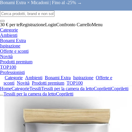
Bonami Extra × Micadoni |
Fino al -25% →
30 € per te
Registrazione
Login
Confronto
Carrello
Menu
Categorie
Ambienti
Bonami Extra
Ispirazione
Offerte e sconti
Novità
Prodotti premium
TOP100
Professionisti
Categorie
Ambienti
Bonami Extra
Ispirazione
Offerte e
sconti
Novità
Prodotti premium
TOP100
Home
Categorie
Tessili
Tessili per la camera da letto
Copriletti
Copriletti
...
Tessili per la camera da letto
Copriletti