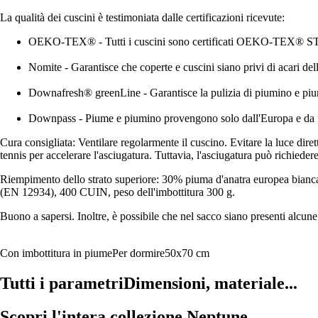
La qualità dei cuscini è testimoniata dalle certificazioni ricevute:
OEKO-TEX® - Tutti i cuscini sono certificati OEKO-TEX® STANDA
Nomite - Garantisce che coperte e cuscini siano privi di acari del
Downafresh® greenLine - Garantisce la pulizia di piumino e pium
Downpass - Piume e piumino provengono solo dall'Europa e da forn
Cura consigliata: Ventilare regolarmente il cuscino. Evitare la luce dire
tennis per accelerare l'asciugatura. Tuttavia, l'asciugatura può richiede
Riempimento dello strato superiore: 30% piuma d'anatra europea bianca
(EN 12934), 400 CUIN, peso dell'imbottitura 300 g.
Buono a sapersi. Inoltre, è possibile che nel sacco siano presenti alcune 
Con imbottitura in piume
Per dormire
50x70 cm
Tutti i parametri
Dimensioni, materiale...
Scopri l'intera collezione Neptune