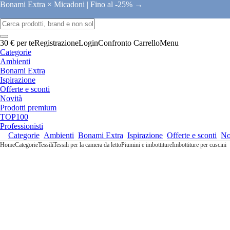
Bonami Extra × Micadoni |
Fino al -25% →
30 € per te
Registrazione
Login
Confronto
Carrello
Menu
Categorie
Ambienti
Bonami Extra
Ispirazione
Offerte e sconti
Novità
Prodotti premium
TOP100
Professionisti
Categorie
Ambienti
Bonami Extra
Ispirazione
Offerte e sconti
No
Home
Categorie
Tessili
Tessili per la camera da letto
Piumini e imbottiture
Imbottiture per cuscini