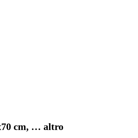
x70 cm
, …
altro