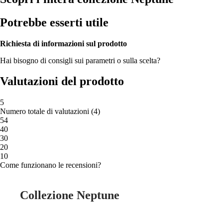
Potrebbe esserti utile
Richiesta di informazioni sul prodotto
Hai bisogno di consigli sui parametri o sulla scelta?
Valutazioni del prodotto
5
Numero totale di valutazioni
(
4
)
5
4
4
0
3
0
2
0
1
0
Come funzionano le recensioni?
Collezione Neptune