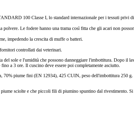
RD 100 Classe I, lo standard internazionale per i tessuti privi di a
la polvere. Le fodere hanno una trama così fitta che gli acari non posso
e, impedendo la crescita di muffe o batteri.
itori controllati dai veterinari.
tta del sole e l'umidità che possono danneggiare l'imbottitura. Dopo il la
re fino a 3 ore. Il cuscino deve essere poi completamente asciutto.
, 70% piume fini (EN 12934), 425 CUIN, peso dell'imbottitura 250 g. I
piume sciolte e che piccoli fili di piumino spuntino dal rivestimento. Si 