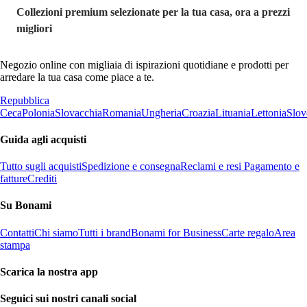
Collezioni premium selezionate per la tua casa, ora a prezzi
migliori
Negozio online con migliaia di ispirazioni quotidiane e prodotti per
arredare la tua casa come piace a te.
Repubblica
Ceca
Polonia
Slovacchia
Romania
Ungheria
Croazia
Lituania
Lettonia
Slov
Guida agli acquisti
Tutto sugli acquisti
Spedizione e consegna
Reclami e resi
Pagamento e
fatture
Crediti
Su Bonami
Contatti
Chi siamo
Tutti i brand
Bonami for Business
Carte regalo
Area
stampa
Scarica la nostra app
Seguici sui nostri canali social