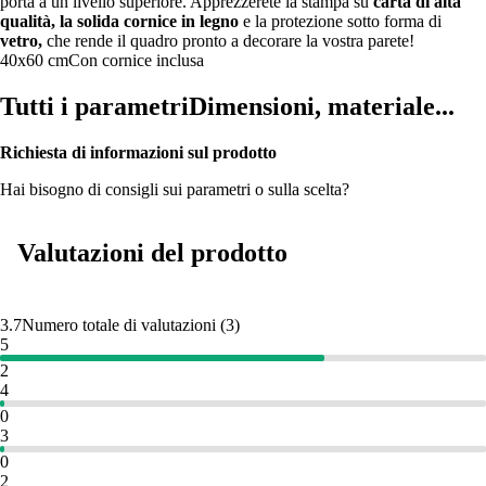
porta a un livello superiore. Apprezzerete la stampa su
carta di alta
qualità, la solida cornice in legno
e la protezione sotto forma di
vetro,
che rende il quadro pronto a decorare la vostra parete!
40x60 cm
Con cornice inclusa
Tutti i parametri
Dimensioni, materiale...
Richiesta di informazioni sul prodotto
Hai bisogno di consigli sui parametri o sulla scelta?
Valutazioni del prodotto
3.7
Numero totale di valutazioni
(
3
)
5
2
4
0
3
0
2