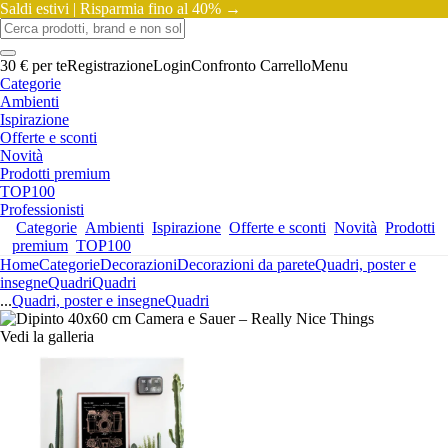
Saldi estivi |
Risparmia fino al 40% →
30 € per te
Registrazione
Login
Confronto
Carrello
Menu
Categorie
Ambienti
Ispirazione
Offerte e sconti
Novità
Prodotti premium
TOP100
Professionisti
Categorie
Ambienti
Ispirazione
Offerte e sconti
Novità
Prodotti
premium
TOP100
Home
Categorie
Decorazioni
Decorazioni da parete
Quadri, poster e
insegne
Quadri
Quadri
...
Quadri, poster e insegne
Quadri
Vedi la galleria