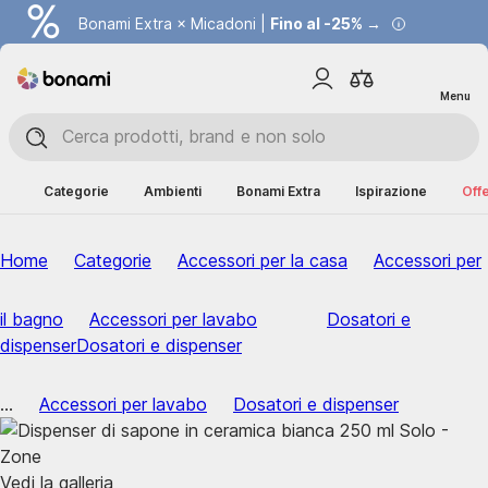
Bonami Extra × Micadoni |
Fino al -25% →
Menu
Categorie
Ambienti
Bonami Extra
Ispirazione
Offe
Home
Categorie
Accessori per la casa
Accessori per
il bagno
Accessori per lavabo
Dosatori e
dispenser
Dosatori e dispenser
...
Accessori per lavabo
Dosatori e dispenser
Vedi la galleria