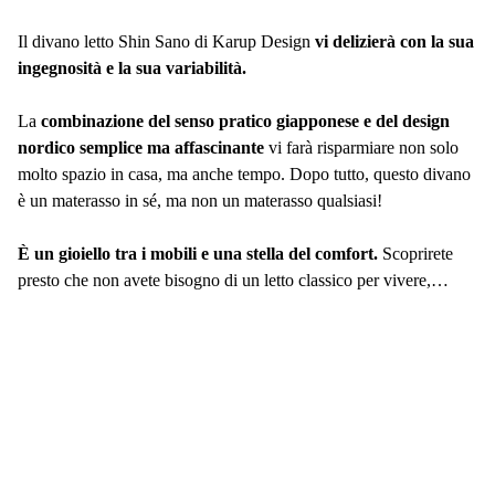
Il divano letto Shin Sano di Karup Design
vi delizierà con la sua
ingegnosità e la sua variabilità.
La
combinazione del senso pratico giapponese e del design
nordico semplice ma affascinante
vi farà risparmiare non solo
molto spazio in casa, ma anche tempo. Dopo tutto, questo divano
è un materasso in sé, ma non un materasso qualsiasi!
È un gioiello tra i mobili e una stella del comfort.
Scoprirete
presto che non avete bisogno di un letto classico per vivere,
perché questo pratico pezzo soddisferà pienamente le vostre
esigenze di comfort.
Il colore della struttura non è volutamente opaco al 100%. A un
esame più attento, il legno naturale traspare in modo discreto.
del vostro nuovo divano Karup Design sono disponibili
qui
.