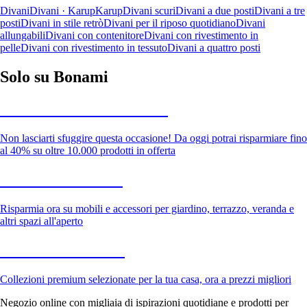
Divani
Divani · Karup
Karup
Divani scuri
Divani a due posti
Divani a tre
posti
Divani in stile retrò
Divani per il riposo quotidiano
Divani
allungabili
Divani con contenitore
Divani con rivestimento in
pelle
Divani con rivestimento in tessuto
Divani a quattro posti
Solo su Bonami
Saldi estivi fino al -40%
Non lasciarti sfuggire questa occasione! Da oggi potrai risparmiare fino
al 40% su oltre 10.000 prodotti in offerta
Giardino in saldo
Risparmia ora su mobili e accessori per giardino, terrazzo, veranda e
altri spazi all'aperto
Premium in saldo
Collezioni premium selezionate per la tua casa, ora a prezzi migliori
Negozio online con migliaia di ispirazioni quotidiane e prodotti per