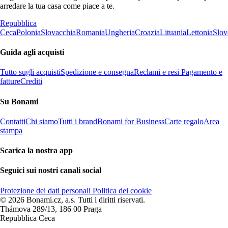
arredare la tua casa come piace a te.
Repubblica
Ceca
Polonia
Slovacchia
Romania
Ungheria
Croazia
Lituania
Lettonia
Slov
Guida agli acquisti
Tutto sugli acquisti
Spedizione e consegna
Reclami e resi
Pagamento e
fatture
Crediti
Su Bonami
Contatti
Chi siamo
Tutti i brand
Bonami for Business
Carte regalo
Area
stampa
Scarica la nostra app
Seguici sui nostri canali social
Protezione dei dati personali
Politica dei cookie
© 2026 Bonami.cz, a.s. Tutti i diritti riservati.
Thámova 289/13, 186 00 Praga
Repubblica Ceca