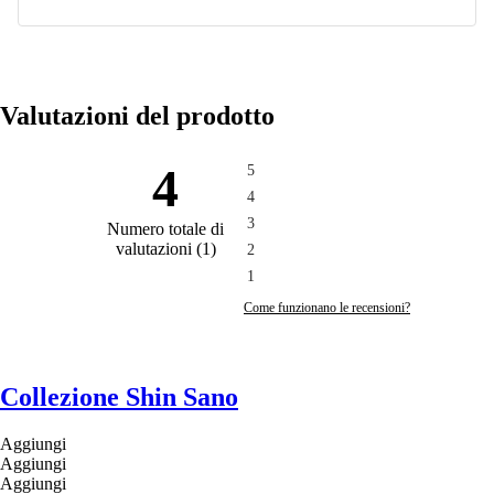
Ordina un campione di tessuto da ricevere a casa tua.
NUOVO
Altri prodotti con questa imbottitura.
Valutazioni del prodotto
Richiedi un campione
4
5
4
3
Numero totale di
valutazioni
(
1
)
2
1
Come funzionano le recensioni?
Collezione Shin Sano
Aggiungi
Aggiungi
Aggiungi