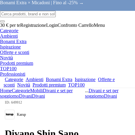
Bonami Extra × Micadoni |
Fino al -25% →
30 € per te
Registrazione
Login
Confronto
Carrello
Menu
Categorie
Ambienti
Bonami Extra
Ispirazione
Offerte e sconti
Novità
Prodotti premium
TOP100
Professionisti
Categorie
Ambienti
Bonami Extra
Ispirazione
Offerte e
sconti
Novità
Prodotti premium
TOP100
Home
Categorie
Mobili
Divani e set per
...
Divani e set per
soggiorno
Divani
Divani
soggiorno
Divani
ID: 649912
Karup
Divano Shin Sano