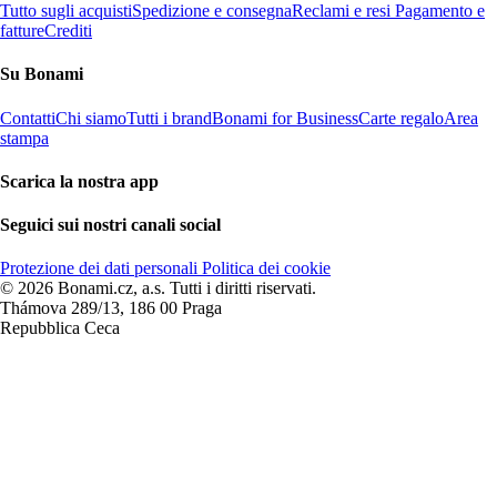
Tutto sugli acquisti
Spedizione e consegna
Reclami e resi
Pagamento e
fatture
Crediti
Su Bonami
Contatti
Chi siamo
Tutti i brand
Bonami for Business
Carte regalo
Area
stampa
Scarica la nostra app
Seguici sui nostri canali social
Protezione dei dati personali
Politica dei cookie
© 2026 Bonami.cz, a.s. Tutti i diritti riservati.
Thámova 289/13, 186 00 Praga
Repubblica Ceca