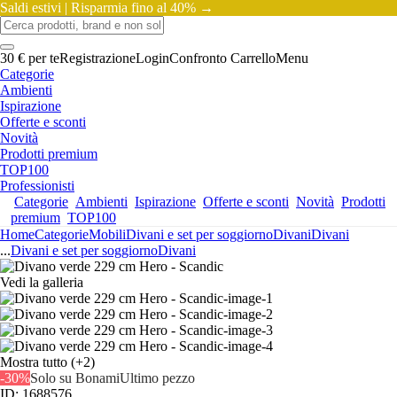
Saldi estivi |
Risparmia fino al 40% →
30 € per te
Registrazione
Login
Confronto
Carrello
Menu
Categorie
Ambienti
Ispirazione
Offerte e sconti
Novità
Prodotti premium
TOP100
Professionisti
Categorie
Ambienti
Ispirazione
Offerte e sconti
Novità
Prodotti
premium
TOP100
Home
Categorie
Mobili
Divani e set per soggiorno
Divani
Divani
...
Divani e set per soggiorno
Divani
Vedi la galleria
Mostra tutto
(+2)
-30%
Solo su Bonami
Ultimo pezzo
ID: 1688576