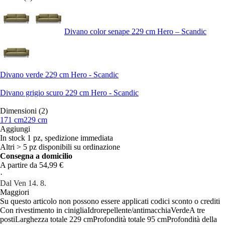
Divano color senape 229 cm Hero – Scandic
Divano verde 229 cm Hero - Scandic
Divano grigio scuro 229 cm Hero - Scandic
Dimensioni (2)
171 cm
229 cm
Aggiungi
In stock 1 pz, spedizione immediata
Altri > 5 pz disponibili su ordinazione
Consegna a domicilio
A partire da 54,99 €
·
Dal Ven 14. 8.
Maggiori
Su questo articolo non possono essere applicati codici sconto o crediti
Con rivestimento in ciniglia
Idrorepellente/antimacchia
Verde
A tre
posti
Larghezza totale 229 cm
Profondità totale 95 cm
Profondità della