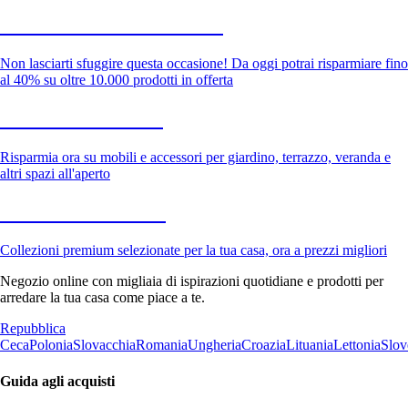
Saldi estivi fino al -40%
Non lasciarti sfuggire questa occasione! Da oggi potrai risparmiare fino
al 40% su oltre 10.000 prodotti in offerta
Giardino in saldo
Risparmia ora su mobili e accessori per giardino, terrazzo, veranda e
altri spazi all'aperto
Premium in saldo
Collezioni premium selezionate per la tua casa, ora a prezzi migliori
Negozio online con migliaia di ispirazioni quotidiane e prodotti per
arredare la tua casa come piace a te.
Repubblica
Ceca
Polonia
Slovacchia
Romania
Ungheria
Croazia
Lituania
Lettonia
Slov
Guida agli acquisti