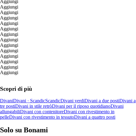
Aggiungi
Aggiungi
Aggiungi
Aggiungi
Aggiungi
Aggiungi
Aggiungi
Aggiungi
Aggiungi
Aggiungi
Aggiungi
Aggiungi
Aggiungi
Aggiungi
Scopri di più
Divani
Divani · Scandic
Scandic
Divani verdi
Divani a due posti
Divani a
tre posti
Divani in stile retrò
Divani per il riposo quotidiano
Divani
allungabili
Divani con contenitore
Divani con rivestimento in
pelle
Divani con rivestimento in tessuto
Divani a quattro posti
Solo su Bonami