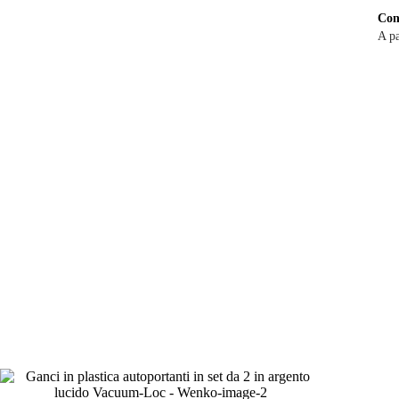
Con
A pa