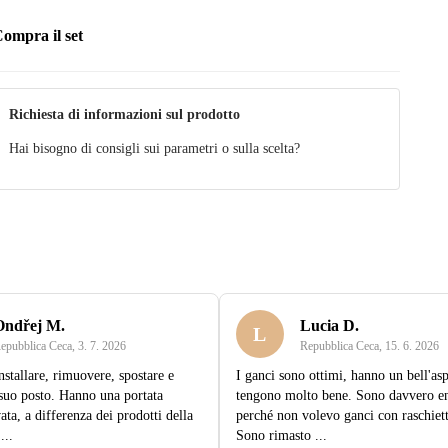
ompra il set
Richiesta di informazioni sul prodotto
Hai bisogno di consigli sui parametri o sulla scelta?
Ondřej M.
Lucia D.
L
epubblica Ceca
,
3. 7. 2026
Repubblica Ceca
,
15. 6. 2026
nstallare, rimuovere, spostare e
I ganci sono ottimi, hanno un bell'asp
 suo posto. Hanno una portata
tengono molto bene. Sono davvero en
ata, a differenza dei prodotti della
perché non volevo ganci con raschiett
...
Sono rimasto ...