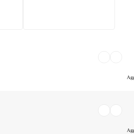
Agg
Agg