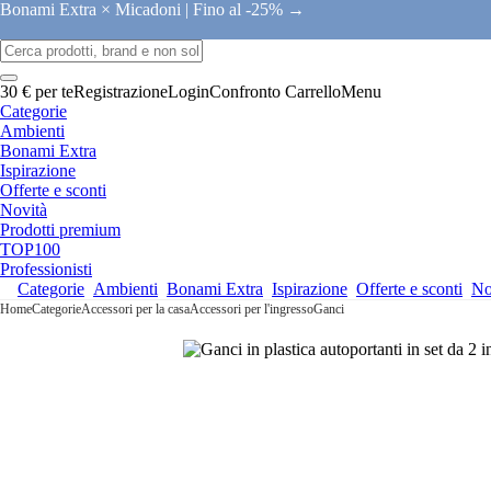
Bonami Extra × Micadoni |
Fino al -25% →
30 € per te
Registrazione
Login
Confronto
Carrello
Menu
Categorie
Ambienti
Bonami Extra
Ispirazione
Offerte e sconti
Novità
Prodotti premium
TOP100
Professionisti
Categorie
Ambienti
Bonami Extra
Ispirazione
Offerte e sconti
No
Home
Categorie
Accessori per la casa
Accessori per l'ingresso
Ganci