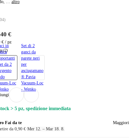
do
, …
altro
04
)
,40 €
 € / pz
ci in
Set di 2
re (2)
stica
ganci da
oportanti
parete neri
set da 2
per
argento
asciugamano
ido
® Pavia
cuum-Loc
Vacuum-Loc
Wenko
- Wenko
iungi
stock > 5 pz, spedizione immediata
ro Fai da te
Maggiori
rtire da 0,90 €
·
Mer 12. – Mar 18. 8.