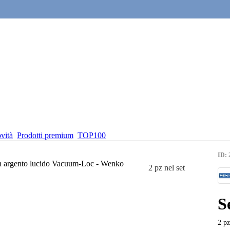
vità
Prodotti premium
TOP100
ID: 
2 pz nel set
S
2 pz