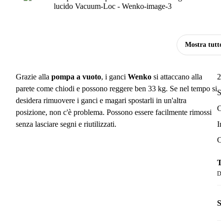
Mostra tutt
Grazie alla
pompa a vuoto
, i ganci
Wenko
si attaccano alla
2
parete come chiodi e possono reggere ben 33 kg. Se nel tempo si
S
desidera rimuovere i ganci e magari spostarli in un'altra
C
posizione, non c'è problema. Possono essere facilmente rimossi
senza lasciare segni e riutilizzati.
I
C
T
D
S