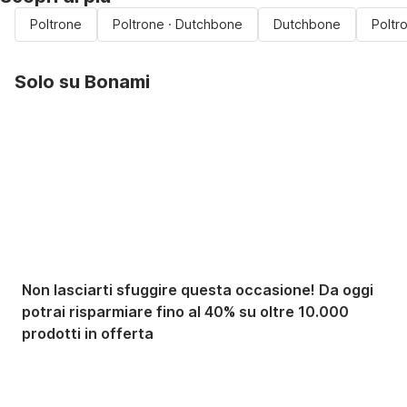
Poltrone
Poltrone · Dutchbone
Dutchbone
Poltr
Solo su Bonami
Saldi estivi fino al
-40%
Non lasciarti sfuggire questa occasione! Da oggi
potrai risparmiare fino al 40% su oltre 10.000
prodotti in offerta
Giardino in saldo