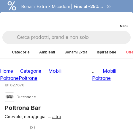
Bonami Extra × Micadoni |
Fino al -25% →
Menu
Categorie
Ambienti
Bonami Extra
Ispirazione
Offe
Home
Categorie
Mobili
...
Mobili
Poltrone
Poltrone
Poltrone
ID: 627670
Dutchbone
Poltrona Bar
Girevole, nera/grigia
, …
altro
(
3
)