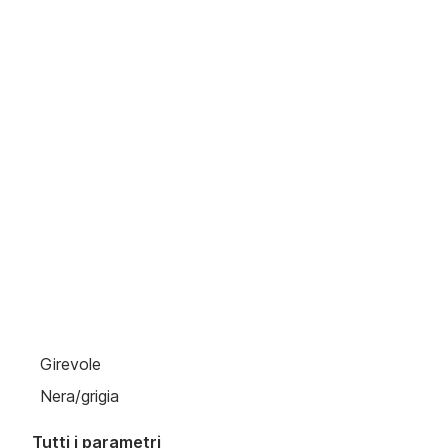
stabilità e sottolinea il suo stile distintivo.
Girevole
Nera/grigia
Tutti i parametri