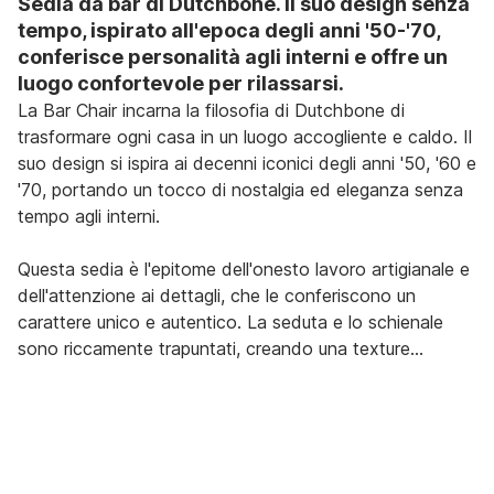
Sedia da bar di Dutchbone. Il suo design senza
tempo, ispirato all'epoca degli anni '50-'70,
conferisce personalità agli interni e offre un
luogo confortevole per rilassarsi.
La Bar Chair incarna la filosofia di Dutchbone di
trasformare ogni casa in un luogo accogliente e caldo. Il
suo design si ispira ai decenni iconici degli anni '50, '60 e
'70, portando un tocco di nostalgia ed eleganza senza
tempo agli interni.
Questa sedia è l'epitome dell'onesto lavoro artigianale e
dell'attenzione ai dettagli, che le conferiscono un
carattere unico e autentico. La seduta e lo schienale
sono riccamente trapuntati, creando una texture
piacevole e un elemento visivamente interessante. I
materiali di qualità garantiscono una lunga durata, per cui
la poltrona Bar diventerà parte integrante della vostra
casa e creerà nuove storie insieme a voi. La poltrona
poggia su una robusta base circolare che assicura