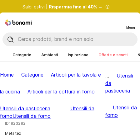
Saldi estivi |
Risparmia fino al 40% →
Menu
Categorie
Ambienti
Ispirazione
Offerte e sconti
N
Home
Categorie
Articoli per la tavola e
...
Utensili
da
pasticceria
la cucina
Articoli per la cottura in forno
Utensili da
Utensili da pasticceria
Utensili da
forno
forno
Utensili da forno
ID: 823282
Metaltex