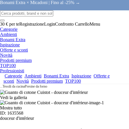
Bonami Extra × Micadoni |
Fino al -25% →
30 € per te
Registrazione
Login
Confronto
Carrello
Menu
Categorie
Ambienti
Bonami Extra
Ispirazione
Offerte e sconti
Novità
Prodotti premium
TOP100
Professionisti
Categorie
Ambienti
Bonami Extra
Ispirazione
Offerte e
sconti
Novità
Prodotti premium
TOP100
...
Tessili da cucina
Presine da forno
Vedi la galleria
Mostra tutto
ID: 1635568
douceur d'intérieur