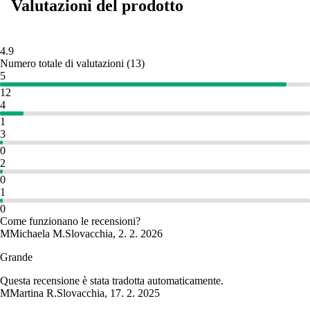
Valutazioni del prodotto
4.9
Numero totale di valutazioni
(
13
)
5
12
4
1
3
0
2
0
1
0
Come funzionano le recensioni?
M
Michaela M.
Slovacchia
,
2. 2. 2026
Grande
Questa recensione è stata tradotta automaticamente.
M
Martina R.
Slovacchia
,
17. 2. 2025