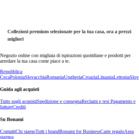
Collezioni premium selezionate per la tua casa, ora a prezzi
migliori
Negozio online con migliaia di ispirazioni quotidiane e prodotti per
arredare la tua casa come piace a te.
Repubblica
Ceca
Polonia
Slovacchia
Romania
Ungheria
Croazia
Lituania
Lettonia
Slov
Guida agli acquisti
Tutto sugli acquisti
Spedizione e consegna
Reclami e resi
Pagamento e
fatture
Crediti
Su Bonami
Contatti
Chi siamo
Tutti i brand
Bonami for Business
Carte regalo
Area
stampa