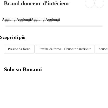
Brand douceur d'intérieur
Aggiungi
Aggiungi
Aggiungi
Aggiungi
Scopri di più
Presine da forno
Presine da forno · Douceur d'intérieur
douceu
Solo su Bonami
Saldi estivi fino
al -40%