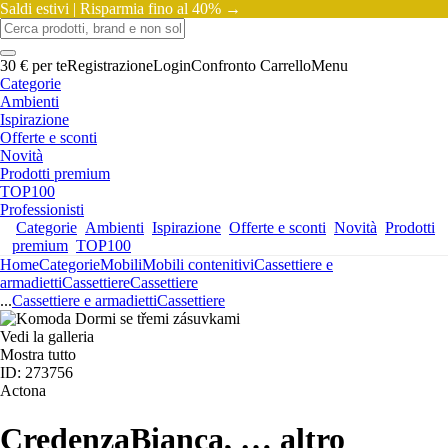
Saldi estivi |
Risparmia fino al 40% →
30 € per te
Registrazione
Login
Confronto
Carrello
Menu
Categorie
Ambienti
Ispirazione
Offerte e sconti
Novità
Prodotti premium
TOP100
Professionisti
Categorie
Ambienti
Ispirazione
Offerte e sconti
Novità
Prodotti
premium
TOP100
Home
Categorie
Mobili
Mobili contenitivi
Cassettiere e
armadietti
Cassettiere
Cassettiere
...
Cassettiere e armadietti
Cassettiere
Vedi la galleria
Mostra tutto
ID: 273756
Actona
Credenza
Bianca
, …
altro