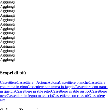
Aggiungi
Aggiungi
Aggiungi
Aggiungi
Aggiungi
Aggiungi
Aggiungi
Aggiungi
Aggiungi
Aggiungi
Aggiungi
Aggiungi
Aggiungi
Aggiungi
Scopri di più
Cassettiere
Cassettiere · Actona
Actona
Cassettiere bianche
Cassettiere
con trama in pino
Cassettiere con trama in faggio
Cassettiere con trama
in quercia
Cassettiere in stile retrò
Cassettiere in stile rustico
Cassettiere
nere
Cassettiere in legno massiccio
Cassettiere con cassetti
Cassettiere
alte