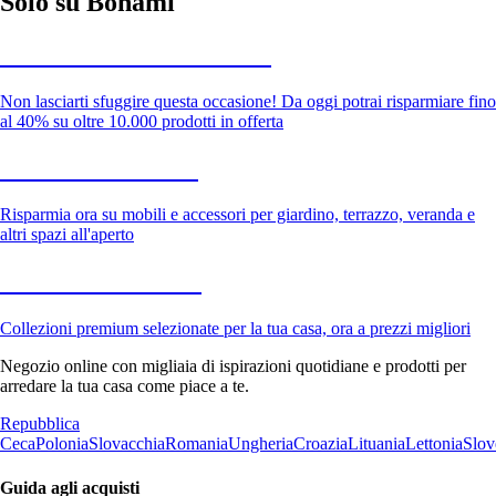
Solo su Bonami
Saldi estivi fino al -40%
Non lasciarti sfuggire questa occasione! Da oggi potrai risparmiare fino
al 40% su oltre 10.000 prodotti in offerta
Giardino in saldo
Risparmia ora su mobili e accessori per giardino, terrazzo, veranda e
altri spazi all'aperto
Premium in saldo
Collezioni premium selezionate per la tua casa, ora a prezzi migliori
Negozio online con migliaia di ispirazioni quotidiane e prodotti per
arredare la tua casa come piace a te.
Repubblica
Ceca
Polonia
Slovacchia
Romania
Ungheria
Croazia
Lituania
Lettonia
Slov
Guida agli acquisti