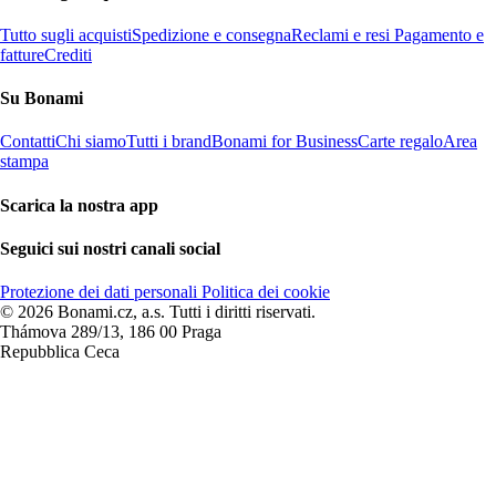
Tutto sugli acquisti
Spedizione e consegna
Reclami e resi
Pagamento e
fatture
Crediti
Su Bonami
Contatti
Chi siamo
Tutti i brand
Bonami for Business
Carte regalo
Area
stampa
Scarica la nostra app
Seguici sui nostri canali social
Protezione dei dati personali
Politica dei cookie
© 2026 Bonami.cz, a.s. Tutti i diritti riservati.
Thámova 289/13, 186 00 Praga
Repubblica Ceca