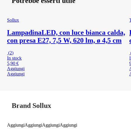
Potrebbe esserti utile
Sollux
Lampadina
LED, con luce bianca calda,
con presa E27, 7,5 W, 620 lm, ø 4,5 cm
(
2
)
In stock
5,90 €
Aggiungi
Aggiungi
Brand Sollux
Aggiungi
Aggiungi
Aggiungi
Aggiungi