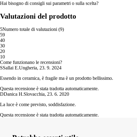
Hai bisogno di consigli sui parametri o sulla scelta?
Valutazioni del prodotto
5
Numero totale di valutazioni
(
9
)
5
9
4
0
3
0
2
0
1
0
Come funzionano le recensioni?
S
Sallai E.
Ungheria
,
23. 9. 2024
Essendo in ceramica, è fragile ma è un prodotto bellissimo.
Questa recensione è stata tradotta automaticamente.
D
Danica H.
Slovacchia
,
23. 6. 2020
La luce è come previsto, soddisfazione.
Questa recensione è stata tradotta automaticamente.