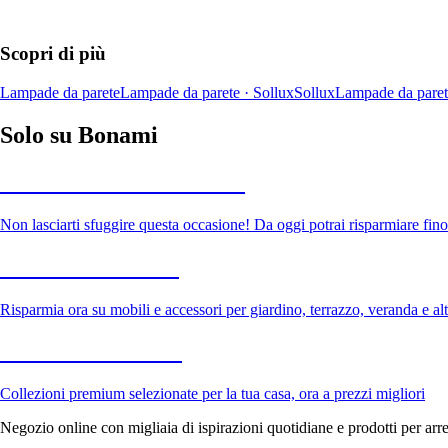
Scopri di più
Lampade da parete
Lampade da parete · Sollux
Sollux
Lampade da paret
Solo su Bonami
Saldi estivi fino al -40%
Non lasciarti sfuggire questa occasione! Da oggi potrai risparmiare fino
Giardino in saldo
Risparmia ora su mobili e accessori per giardino, terrazzo, veranda e altr
Premium in saldo
Collezioni premium selezionate per la tua casa, ora a prezzi migliori
Negozio online con migliaia di ispirazioni quotidiane e prodotti per arre