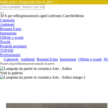
Saldi estivi |
Risparmia fino al 40% →
30 € per te
Registrazione
Login
Confronto
Carrello
Menu
Categorie
Ambienti
Bonami Extra
Ispirazione
Offerte e sconti
Novità
Prodotti premium
TOP100
Professionisti
Categorie
Ambienti
Bonami Extra
Ispirazione
Offerte e sconti
No
Home
Categorie
Illuminazione
Lampade da parete
Vedi la galleria