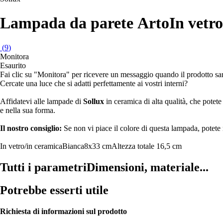
Lampada da parete Arto
In vetro
(
9
)
Monitora
Esaurito
Fai clic su "Monitora" per ricevere un messaggio quando il prodotto s
Cercate una luce che si adatti perfettamente ai vostri interni?
Affidatevi alle lampade di
Sollux
in ceramica di alta qualità, che potete
e nella sua forma.
Il nostro consiglio:
Se non vi piace il colore di questa lampada, potete 
In vetro/in ceramica
Bianca
8x33 cm
Altezza totale 16,5 cm
Tutti i parametri
Dimensioni, materiale...
Potrebbe esserti utile
Richiesta di informazioni sul prodotto