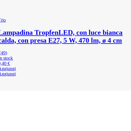
Trio
Lampadina Tropfen
LED, con luce bianca
calda, con presa E27, 5 W, 470 lm, ø 4 cm
(
49
)
In stock
9,40 €
Aggiungi
Aggiungi