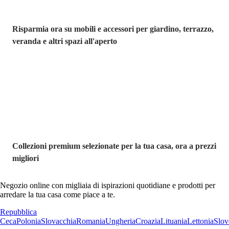
Risparmia ora su mobili e accessori per giardino, terrazzo,
veranda e altri spazi all'aperto
Premium in
saldo
Collezioni premium selezionate per la tua casa, ora a prezzi
migliori
Negozio online con migliaia di ispirazioni quotidiane e prodotti per
arredare la tua casa come piace a te.
Repubblica
Ceca
Polonia
Slovacchia
Romania
Ungheria
Croazia
Lituania
Lettonia
Slov