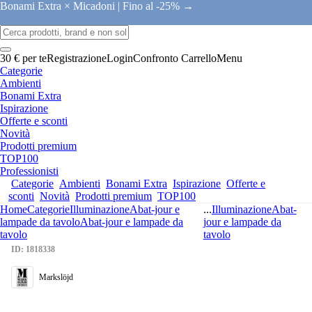
Bonami Extra × Micadoni |
Fino al -25% →
30 € per te
Registrazione
Login
Confronto
Carrello
Menu
Categorie
Ambienti
Bonami Extra
Ispirazione
Offerte e sconti
Novità
Prodotti premium
TOP100
Professionisti
Categorie
Ambienti
Bonami Extra
Ispirazione
Offerte e
sconti
Novità
Prodotti premium
TOP100
Home
Categorie
Illuminazione
Abat-jour e
...
Illuminazione
Abat-
lampade da tavolo
Abat-jour e lampade da
jour e lampade da
tavolo
tavolo
ID: 1818338
Markslöjd