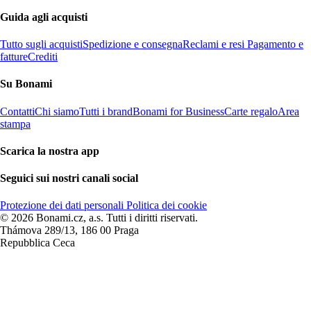
Guida agli acquisti
Tutto sugli acquisti
Spedizione e consegna
Reclami e resi
Pagamento e
fatture
Crediti
Su Bonami
Contatti
Chi siamo
Tutti i brand
Bonami for Business
Carte regalo
Area
stampa
Scarica la nostra app
Seguici sui nostri canali social
Protezione dei dati personali
Politica dei cookie
© 2026 Bonami.cz, a.s. Tutti i diritti riservati.
Thámova 289/13, 186 00 Praga
Repubblica Ceca