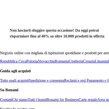
al -40%
Non lasciarti sfuggire questa occasione! Da oggi potrai
risparmiare fino al 40% su oltre 10.000 prodotti in offerta
Negozio online con migliaia di ispirazioni quotidiane e prodotti per arre
Repubblica Ceca
Polonia
Slovacchia
Romania
Ungheria
Croazia
Lituania
Guida agli acquisti
Tutto sugli acquisti
Spedizione e consegna
Reclami e resi
Pagamento e fa
Su Bonami
Contatti
Chi siamo
Tutti i brand
Bonami for Business
Carte regalo
Area s