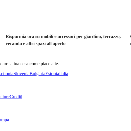
Risparmia ora su mobili e accessori per giardino, terrazzo,
veranda e altri spazi all'aperto
dare la tua casa come piace a te.
Lettonia
Slovenia
Bulgaria
Estonia
Italia
tture
Crediti
tampa