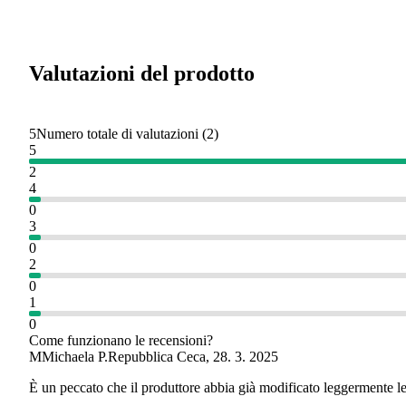
Valutazioni del prodotto
5
Numero totale di valutazioni
(
2
)
5
2
4
0
3
0
2
0
1
0
Come funzionano le recensioni?
M
Michaela P.
Repubblica Ceca
,
28. 3. 2025
È un peccato che il produttore abbia già modificato leggermente l