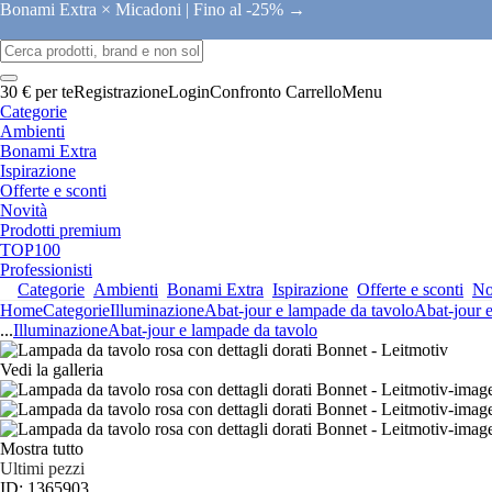
Bonami Extra × Micadoni |
Fino al -25% →
30 € per te
Registrazione
Login
Confronto
Carrello
Menu
Categorie
Ambienti
Bonami Extra
Ispirazione
Offerte e sconti
Novità
Prodotti premium
TOP100
Professionisti
Categorie
Ambienti
Bonami Extra
Ispirazione
Offerte e sconti
No
Home
Categorie
Illuminazione
Abat-jour e lampade da tavolo
Abat-jour 
...
Illuminazione
Abat-jour e lampade da tavolo
Vedi la galleria
Mostra tutto
Ultimi pezzi
ID: 1365903