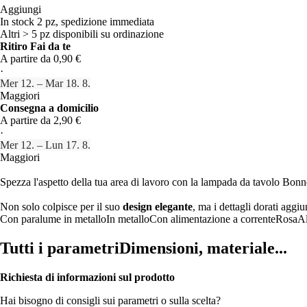
Aggiungi
In stock 2 pz, spedizione immediata
Altri > 5 pz disponibili su ordinazione
Ritiro Fai da te
A partire da 0,90 €
·
Mer 12. – Mar 18. 8.
Maggiori
Consegna a domicilio
A partire da 2,90 €
·
Mer 12. – Lun 17. 8.
Maggiori
Spezza l'aspetto della tua area di lavoro con la lampada da tavolo Bonn
Non solo colpisce per il suo
design elegante
, ma i dettagli dorati aggi
Con paralume in metallo
In metallo
Con alimentazione a corrente
Rosa
Al
Tutti i parametri
Dimensioni, materiale...
Richiesta di informazioni sul prodotto
Hai bisogno di consigli sui parametri o sulla scelta?