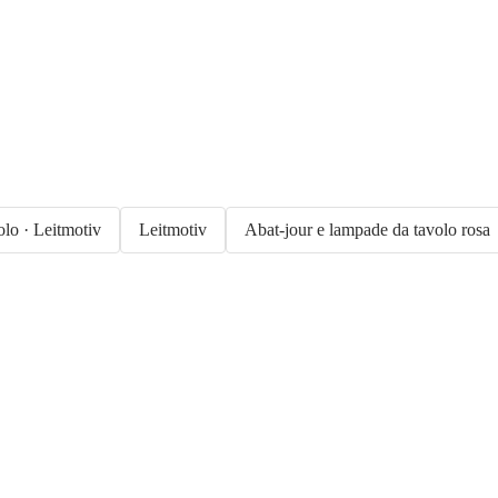
olo · Leitmotiv
Leitmotiv
Abat-jour e lampade da tavolo rosa
Giardino in saldo