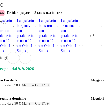
 €
Desidero pagare in 3 rate senza interessi
mpadario
Lampadario
Lampadario
Lampadario
re (7)
gio
burgundy
blu scuro
arancione
tora con
con
con
con
alume in
paralume in
paralume in
paralume in
+
3
ro ø 12
vetro ø 12
vetro ø 12
vetro ø 12
Orbital –
cm Orbital –
cm Orbital –
cm Orbital –
lux
Sollux
Sollux
Sollux
iungi
segna dal 9. 9. 2026
ro Fai da te
Maggiori
rtire da 0,90 €
·
Mer 9. – Gio 17. 9.
segna a domicilio
Maggiori
rtire da 2,90 €
·
Mer 9. – Gio 17. 9.