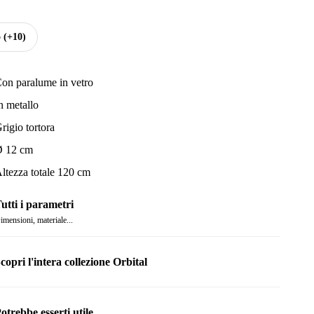
o
(+10)
on paralume in vetro
n metallo
rigio tortora
 12 cm
ltezza totale 120 cm
utti i parametri
imensioni, materiale...
copri l'intera collezione Orbital
otrebbe esserti utile