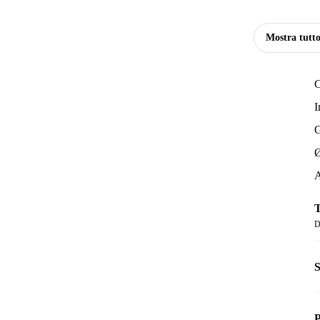
Mostra tutt
C
I
G
Ø
A
T
D
S
P