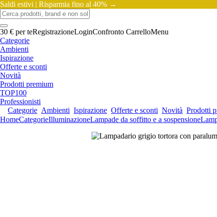
Saldi estivi |
Risparmia fino al 40% →
30 € per te
Registrazione
Login
Confronto
Carrello
Menu
Categorie
Ambienti
Ispirazione
Offerte e sconti
Novità
Prodotti premium
TOP100
Professionisti
Categorie
Ambienti
Ispirazione
Offerte e sconti
Novità
Prodotti 
Home
Categorie
Illuminazione
Lampade da soffitto e a sospensione
Lamp