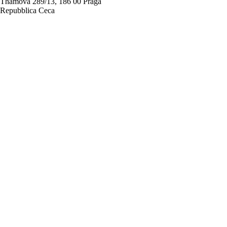
Thámova 289/13, 186 00 Praga
Repubblica Ceca