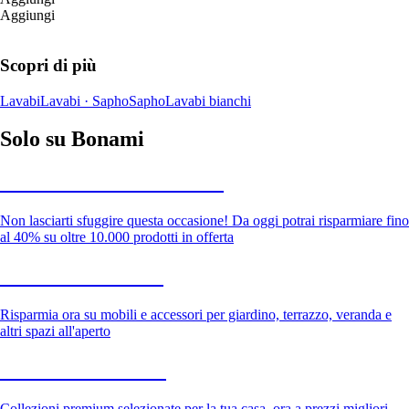
Aggiungi
Scopri di più
Lavabi
Lavabi · Sapho
Sapho
Lavabi bianchi
Solo su Bonami
Saldi estivi fino al -40%
Non lasciarti sfuggire questa occasione! Da oggi potrai risparmiare fino
al 40% su oltre 10.000 prodotti in offerta
Giardino in saldo
Risparmia ora su mobili e accessori per giardino, terrazzo, veranda e
altri spazi all'aperto
Premium in saldo
Collezioni premium selezionate per la tua casa, ora a prezzi migliori