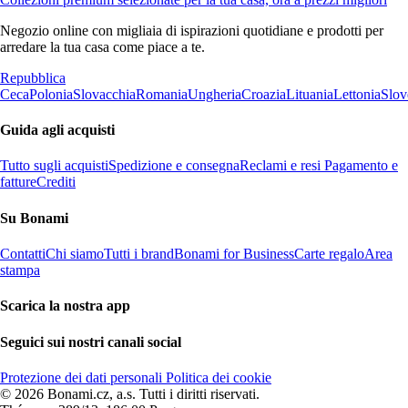
Negozio online con migliaia di ispirazioni quotidiane e prodotti per
arredare la tua casa come piace a te.
Repubblica
Ceca
Polonia
Slovacchia
Romania
Ungheria
Croazia
Lituania
Lettonia
Slov
Guida agli acquisti
Tutto sugli acquisti
Spedizione e consegna
Reclami e resi
Pagamento e
fatture
Crediti
Su Bonami
Contatti
Chi siamo
Tutti i brand
Bonami for Business
Carte regalo
Area
stampa
Scarica la nostra app
Seguici sui nostri canali social
Protezione dei dati personali
Politica dei cookie
© 2026 Bonami.cz, a.s. Tutti i diritti riservati.