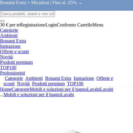
Bonami Extra × Micadoni |
Fino al -25% →
30 € per te
Registrazione
Login
Confronto
Carrello
Menu
Categorie
Ambienti
Bonami Extra
Ispirazione
Offerte e sconti
Novità
Prodotti premium
TOP100
Professionisti
Categorie
Ambienti
Bonami Extra
Ispirazione
Offerte e
sconti
Novità
Prodotti premium
TOP100
Home
Categorie
Mobili e soluzioni per il bagno
Lavabi
Lavabi
...
Mobili e soluzioni per il bagno
Lavabi