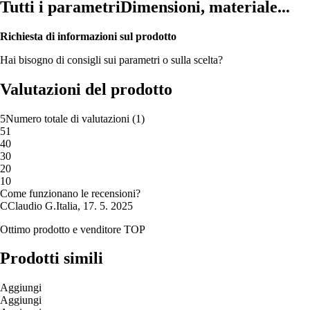
Tutti i parametri
Dimensioni, materiale...
Richiesta di informazioni sul prodotto
Hai bisogno di consigli sui parametri o sulla scelta?
Valutazioni del prodotto
5
Numero totale di valutazioni
(
1
)
5
1
4
0
3
0
2
0
1
0
Come funzionano le recensioni?
C
Claudio G.
Italia
,
17. 5. 2025
Ottimo prodotto e venditore TOP
Prodotti simili
Aggiungi
Aggiungi