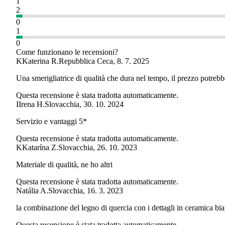
1
2
0
1
0
Come funzionano le recensioni?
K
Katerina R.
Repubblica Ceca
,
8. 7. 2025
Una smerigliatrice di qualità che dura nel tempo, il prezzo potreb
Questa recensione è stata tradotta automaticamente.
I
Irena H.
Slovacchia
,
30. 10. 2024
Servizio e vantaggi 5*
Questa recensione è stata tradotta automaticamente.
K
Katarína Z.
Slovacchia
,
26. 10. 2023
Materiale di qualità, ne ho altri
Questa recensione è stata tradotta automaticamente.
Natália A.
Slovacchia
,
16. 3. 2023
la combinazione del legno di quercia con i dettagli in ceramica bi
Questa recensione è stata tradotta automaticamente.