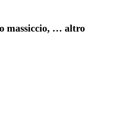
no massiccio
, …
altro