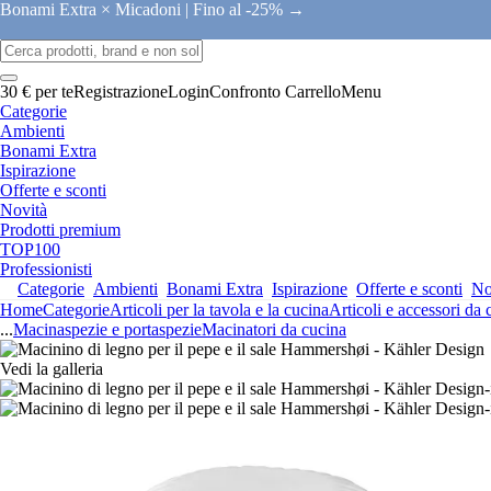
Bonami Extra × Micadoni |
Fino al -25% →
30 € per te
Registrazione
Login
Confronto
Carrello
Menu
Categorie
Ambienti
Bonami Extra
Ispirazione
Offerte e sconti
Novità
Prodotti premium
TOP100
Professionisti
Categorie
Ambienti
Bonami Extra
Ispirazione
Offerte e sconti
No
Home
Categorie
Articoli per la tavola e la cucina
Articoli e accessori da 
...
Macinaspezie e portaspezie
Macinatori da cucina
Vedi la galleria