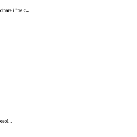
nare i "tre c...
ssol...