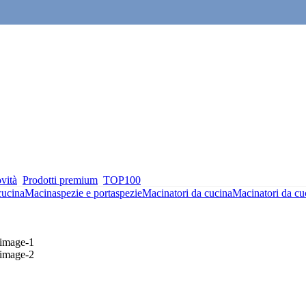
vità
Prodotti premium
TOP100
cucina
Macinaspezie e portaspezie
Macinatori da cucina
Macinatori da cu