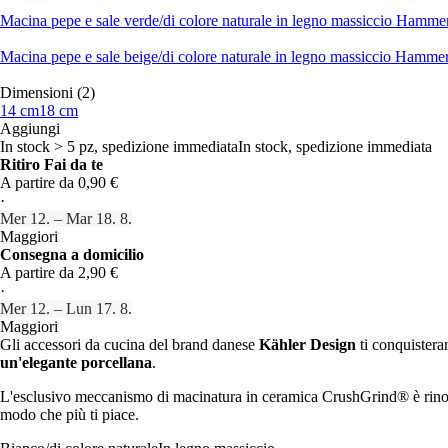
Macina pepe e sale verde/di colore naturale in legno massiccio Hamme
Macina pepe e sale beige/di colore naturale in legno massiccio Hamme
Dimensioni (2)
14 cm
18 cm
Aggiungi
In stock > 5 pz, spedizione immediata
In stock, spedizione immediata
Ritiro Fai da te
A partire da 0,90 €
·
Mer 12. – Mar 18. 8.
Maggiori
Consegna a domicilio
A partire da 2,90 €
·
Mer 12. – Lun 17. 8.
Maggiori
Gli accessori da cucina del brand danese
Kähler Design
ti conquistera
un'elegante porcellana
.
L'esclusivo meccanismo di macinatura in ceramica CrushGrind® è rinomat
modo che più ti piace.