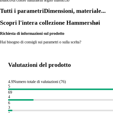
Bianco/di colore naturale
In legno massiccio
Tutti i parametri
Dimensioni, materiale...
Scopri l'intera collezione Hammershøi
Richiesta di informazioni sul prodotto
Hai bisogno di consigli sui parametri o sulla scelta?
Valutazioni del prodotto
4.9
Numero totale di valutazioni
(
76
)
5
69
4
6
3