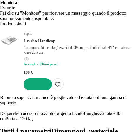
Monitora
Esaurito
Fai clic su "Monitora" per ricevere un messaggio quando il prodotto
sarà nuovamente disponibile.
Prodotti simili
Sapho
Lavabo Handicap
In ceramica, bianco, larghezza totale 59 cm, profondità totale 45,5 cm, altezza
totale 20,5 cm
(
1
)
In stock
Ultimi pezzi
190 €
AGGIUNGI
Buono a sapersi: Il manico è pieghevole ed è dotato di una gamba di
supporto.
Da parete
In acciaio inox
Color argento lucido
Lunghezza totale 83
cm
Portata 120 kg
Tutti i parametri
Dimensioni, materiale...