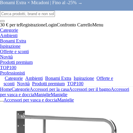
Bonami Extra × Micadoni |
Fino al -25% →
30 € per te
Registrazione
Login
Confronto
Carrello
Menu
Categorie
Ambienti
Bonami Extra
Ispirazione
Offerte e sconti
Novità
Prodotti premium
TOP100
Professionisti
Categorie
Ambienti
Bonami Extra
Ispirazione
Offerte e
sconti
Novità
Prodotti premium
TOP100
Home
Categorie
Accessori per la casa
Accessori per il bagno
Accessori
per vasca e doccia
Maniglie
Maniglie
...
Accessori per vasca e doccia
Maniglie