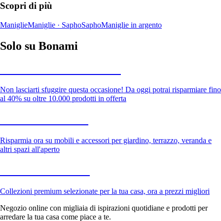
Scopri di più
Maniglie
Maniglie · Sapho
Sapho
Maniglie in argento
Solo su Bonami
Saldi estivi fino al -40%
Non lasciarti sfuggire questa occasione! Da oggi potrai risparmiare fino
al 40% su oltre 10.000 prodotti in offerta
Giardino in saldo
Risparmia ora su mobili e accessori per giardino, terrazzo, veranda e
altri spazi all'aperto
Premium in saldo
Collezioni premium selezionate per la tua casa, ora a prezzi migliori
Negozio online con migliaia di ispirazioni quotidiane e prodotti per
arredare la tua casa come piace a te.