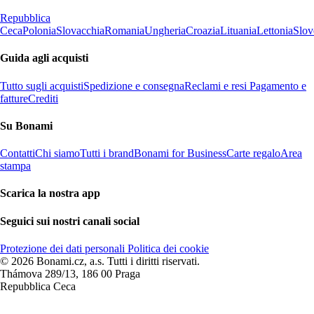
Repubblica
Ceca
Polonia
Slovacchia
Romania
Ungheria
Croazia
Lituania
Lettonia
Slov
Guida agli acquisti
Tutto sugli acquisti
Spedizione e consegna
Reclami e resi
Pagamento e
fatture
Crediti
Su Bonami
Contatti
Chi siamo
Tutti i brand
Bonami for Business
Carte regalo
Area
stampa
Scarica la nostra app
Seguici sui nostri canali social
Protezione dei dati personali
Politica dei cookie
© 2026 Bonami.cz, a.s. Tutti i diritti riservati.
Thámova 289/13, 186 00 Praga
Repubblica Ceca