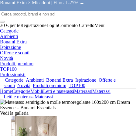
Bonami Extra × Micadoni |
Fino al -25% →
30 € per te
Registrazione
Login
Confronto
Carrello
Menu
Categorie
Ambienti
Bonami Extra
Ispirazione
Offerte e sconti
Novità
Prodotti premium
TOP100
Professionisti
Categorie
Ambienti
Bonami Extra
Ispirazione
Offerte e
sconti
Novità
Prodotti premium
TOP100
Home
Categorie
Mobili
Letti e materassi
Materassi
Materassi
...
Letti e materassi
Materassi
Vedi la galleria