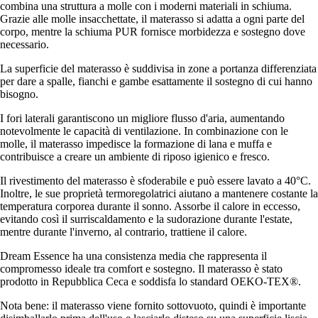
combina una struttura a molle con i moderni materiali in schiuma.
Grazie alle molle insacchettate, il materasso si adatta a ogni parte del
corpo, mentre la schiuma PUR fornisce morbidezza e sostegno dove
necessario.
La superficie del materasso è suddivisa in zone a portanza differenziata
per dare a spalle, fianchi e gambe esattamente il sostegno di cui hanno
bisogno.
I fori laterali garantiscono un migliore flusso d'aria, aumentando
notevolmente le capacità di ventilazione. In combinazione con le
molle, il materasso impedisce la formazione di lana e muffa e
contribuisce a creare un ambiente di riposo igienico e fresco.
Il rivestimento del materasso è sfoderabile e può essere lavato a 40°C.
Inoltre, le sue proprietà termoregolatrici aiutano a mantenere costante la
temperatura corporea durante il sonno. Assorbe il calore in eccesso,
evitando così il surriscaldamento e la sudorazione durante l'estate,
mentre durante l'inverno, al contrario, trattiene il calore.
Dream Essence ha una consistenza media che rappresenta il
compromesso ideale tra comfort e sostegno. Il materasso è stato
prodotto in Repubblica Ceca e soddisfa lo standard OEKO-TEX®.
Nota bene: il materasso viene fornito sottovuoto, quindi è importante