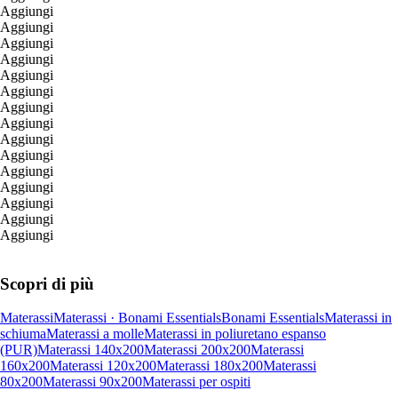
Aggiungi
Aggiungi
Aggiungi
Aggiungi
Aggiungi
Aggiungi
Aggiungi
Aggiungi
Aggiungi
Aggiungi
Aggiungi
Aggiungi
Aggiungi
Aggiungi
Aggiungi
Scopri di più
Materassi
Materassi · Bonami Essentials
Bonami Essentials
Materassi in
schiuma
Materassi a molle
Materassi in poliuretano espanso
(PUR)
Materassi 140x200
Materassi 200x200
Materassi
160x200
Materassi 120x200
Materassi 180x200
Materassi
80x200
Materassi 90x200
Materassi per ospiti