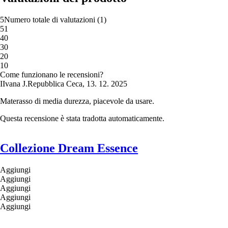
5
Numero totale di valutazioni
(
1
)
5
1
4
0
3
0
2
0
1
0
Come funzionano le recensioni?
I
Ivana J.
Repubblica Ceca
,
13. 12. 2025
Materasso di media durezza, piacevole da usare.
Questa recensione è stata tradotta automaticamente.
Collezione Dream Essence
Aggiungi
Aggiungi
Aggiungi
Aggiungi
Aggiungi