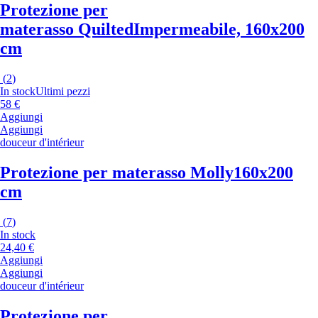
Protezione per
materasso Quilted
Impermeabile, 160x200
cm
(
2
)
In stock
Ultimi pezzi
58 €
Aggiungi
Aggiungi
douceur d'intérieur
Protezione per materasso Molly
160x200
cm
(
7
)
In stock
24,40 €
Aggiungi
Aggiungi
douceur d'intérieur
Protezione per