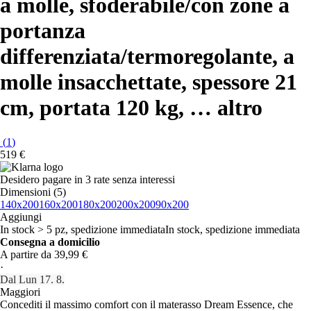
a molle, sfoderabile/con zone a
portanza
differenziata/termoregolante, a
molle insacchettate, spessore 21
cm, portata 120 kg
, …
altro
(
1
)
519 €
Desidero pagare in 3 rate senza interessi
Dimensioni (5)
140x200
160x200
180x200
200x200
90x200
Aggiungi
In stock > 5 pz, spedizione immediata
In stock, spedizione immediata
Consegna a domicilio
A partire da 39,99 €
·
Dal Lun 17. 8.
Maggiori
Concediti il massimo comfort con il materasso Dream Essence, che