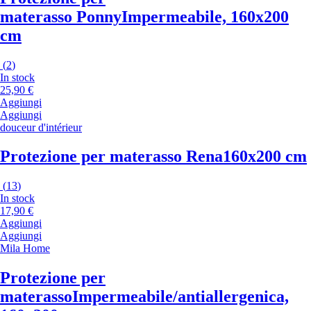
materasso Ponny
Impermeabile, 160x200
cm
(
2
)
In stock
25,90 €
Aggiungi
Aggiungi
douceur d'intérieur
Protezione per materasso Rena
160x200 cm
(
13
)
In stock
17,90 €
Aggiungi
Aggiungi
Mila Home
Protezione per
materasso
Impermeabile/antiallergenica,