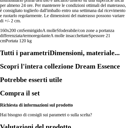
disimballarlo prima dell'uso e lasciarlo disteso su una superficie liscia
per almeno 24 ore. Per mantenere le condizioni ottimali del materasso,
è consigliato toglierlo dall'imballo entro una settimana dal ricevimento
e ruotarlo regolarmente. Le dimensioni del materasso possono variare
di +/- 2 cm.
160x200 cm
Semirigido
A molle
Sfoderabile/con zone a portanza
differenziata/termoregolante
A molle insacchettate
Spessore 21
cm
Portata 120 kg
Tutti i parametri
Dimensioni, materiale...
Scopri l'intera collezione Dream Essence
Potrebbe esserti utile
Compra il set
Richiesta di informazioni sul prodotto
Hai bisogno di consigli sui parametri o sulla scelta?
Valutazioni del prodotto