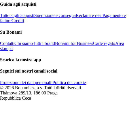
Guida agli acquisti
Tutto sugli acquisti
Spedizione e consegna
Reclami e resi
Pagamento e
fatture
Crediti
Su Bonami
Contatti
Chi siamo
Tutti i brand
Bonami for Business
Carte regalo
Area
stampa
Scarica la nostra app
Seguici sui nostri canali social
Protezione dei dati personali
Politica dei cookie
© 2026 Bonami.cz, a.s. Tutti i diritti riservati.
Thámova 289/13, 186 00 Praga
Repubblica Ceca