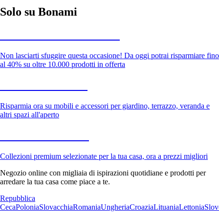
Solo su Bonami
Saldi estivi fino al -40%
Non lasciarti sfuggire questa occasione! Da oggi potrai risparmiare fino
al 40% su oltre 10.000 prodotti in offerta
Giardino in saldo
Risparmia ora su mobili e accessori per giardino, terrazzo, veranda e
altri spazi all'aperto
Premium in saldo
Collezioni premium selezionate per la tua casa, ora a prezzi migliori
Negozio online con migliaia di ispirazioni quotidiane e prodotti per
arredare la tua casa come piace a te.
Repubblica
Ceca
Polonia
Slovacchia
Romania
Ungheria
Croazia
Lituania
Lettonia
Slov