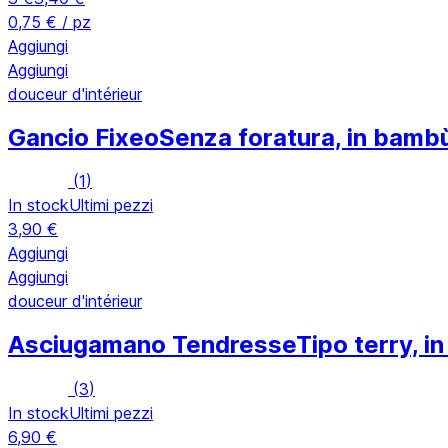
0,75 € / pz
Aggiungi
Aggiungi
douceur d'intérieur
Gancio Fixeo
Senza foratura, in bambù
(
1
)
In stock
Ultimi pezzi
3,90 €
Aggiungi
Aggiungi
douceur d'intérieur
Asciugamano Tendresse
Tipo terry, 
(
3
)
In stock
Ultimi pezzi
6,90 €