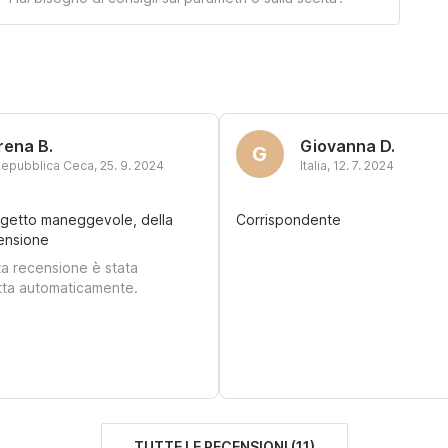
Irena B.
Giovanna D.
G
epubblica Ceca
,
25. 9. 2024
Italia
,
12. 7. 2024
ggetto maneggevole, della
Corrispondente
ensione
a recensione è stata
tta automaticamente.
TUTTE LE RECENSIONI
(
11
)