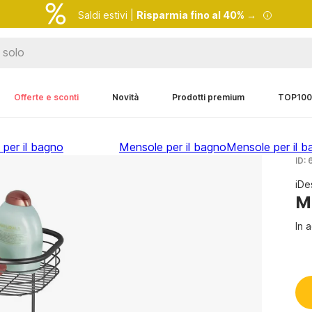
Saldi estivi |
Risparmia fino al 40% →
Offerte e sconti
Novità
Prodotti premium
TOP100
 per il bagno
Mensole per il bagno
Mensole per il 
ID:
iDe
M
In 