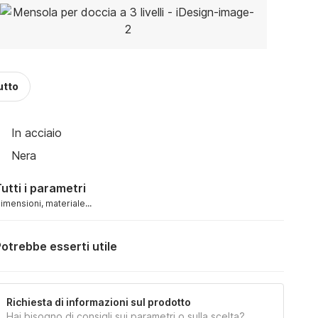
utto
In acciaio
Nera
utti i parametri
imensioni, materiale...
otrebbe esserti utile
Richiesta di informazioni sul prodotto
Hai bisogno di consigli sui parametri o sulla scelta?