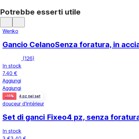
Potrebbe esserti utile
Wenko
Gancio Celano
Senza foratura, in accia
(
126
)
In stock
7,40 €
Aggiungi
Aggiungi
-11%
4 pz nel set
douceur d'intérieur
Set di ganci Fixeo
4 pz, senza foratura
In stock
3 €
3,40 €