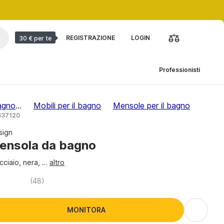
REGISTRAZIONE
LOGIN
30 € per te
Professionisti
bagno
...
Mobili per il bagno
Mensole per il bagno
 637120
sign
ensola da bagno
acciaio, nera
, …
altro
(
48
)
MONITORA