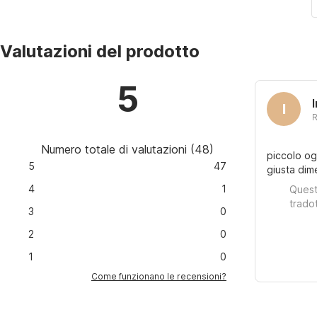
Valutazioni del prodotto
5
I
R
Numero totale di valutazioni
(
48
)
piccolo o
5
47
giusta dim
4
1
Quest
trado
3
0
2
0
1
0
Come funzionano le recensioni?