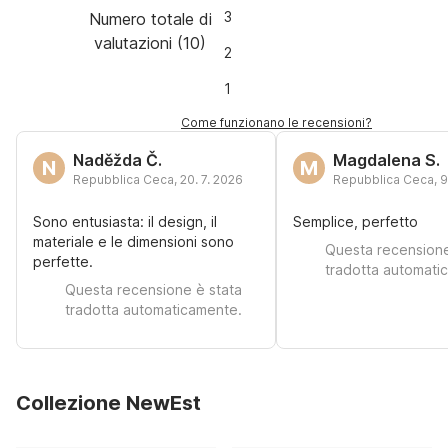
3
Numero totale di
valutazioni
(
10
)
2
1
Come funzionano le recensioni?
Naděžda Č.
Magdalena S.
N
M
Repubblica Ceca
,
20. 7. 2026
Repubblica Ceca
,
9
Sono entusiasta: il design, il
Semplice, perfetto
materiale e le dimensioni sono
Questa recensione
perfette.
tradotta automati
Questa recensione è stata
tradotta automaticamente.
Collezione NewEst