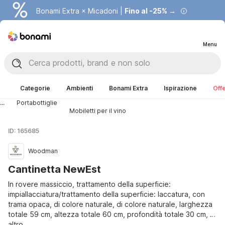
Bonami Extra × Micadoni |
Fino al -25% →
Menu
Categorie
Ambienti
Bonami Extra
Ispirazione
Offe
...
Portabottiglie
Mobiletti per il vino
ID: 165685
Woodman
Cantinetta NewEst
In rovere massiccio, trattamento della superficie:
impiallacciatura/trattamento della superficie: laccatura, con
trama opaca, di colore naturale, di colore naturale, larghezza
totale 59 cm, altezza totale 60 cm, profondità totale 30 cm
, …
altro