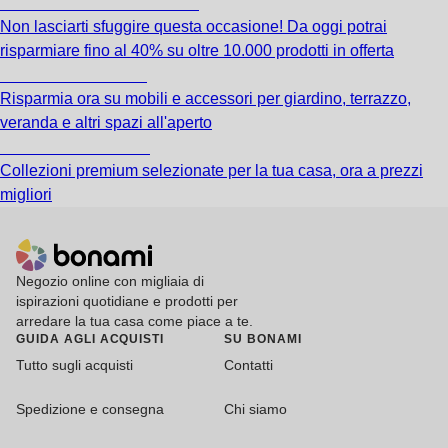
Saldi estivi fino al -40%
Non lasciarti sfuggire questa occasione! Da oggi potrai
risparmiare fino al 40% su oltre 10.000 prodotti in offerta
Giardino in saldo
Risparmia ora su mobili e accessori per giardino, terrazzo,
veranda e altri spazi all'aperto
Premium in saldo
Collezioni premium selezionate per la tua casa, ora a prezzi
migliori
Negozio online con migliaia di
ispirazioni quotidiane e prodotti per
arredare la tua casa come piace a te.
GUIDA AGLI ACQUISTI
SU BONAMI
Tutto sugli acquisti
Contatti
Spedizione e consegna
Chi siamo