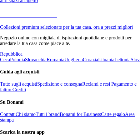
altri spazi all'aperto
Premium in saldo
Collezioni premium selezionate per la tua casa, ora a prezzi migliori
Negozio online con migliaia di ispirazioni quotidiane e prodotti per
arredare la tua casa come piace a te.
Repubblica
Ceca
Polonia
Slovacchia
Romania
Ungheria
Croazia
Lituania
Lettonia
Slov
Guida agli acquisti
Tutto sugli acquisti
Spedizione e consegna
Reclami e resi
Pagamento e
fatture
Crediti
Su Bonami
Contatti
Chi siamo
Tutti i brand
Bonami for Business
Carte regalo
Area
stampa
Scarica la nostra app