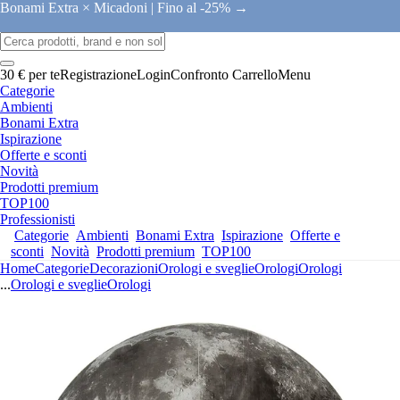
Bonami Extra × Micadoni |
Fino al -25% →
30 € per te
Registrazione
Login
Confronto
Carrello
Menu
Categorie
Ambienti
Bonami Extra
Ispirazione
Offerte e sconti
Novità
Prodotti premium
TOP100
Professionisti
Categorie
Ambienti
Bonami Extra
Ispirazione
Offerte e
sconti
Novità
Prodotti premium
TOP100
Home
Categorie
Decorazioni
Orologi e sveglie
Orologi
Orologi
...
Orologi e sveglie
Orologi