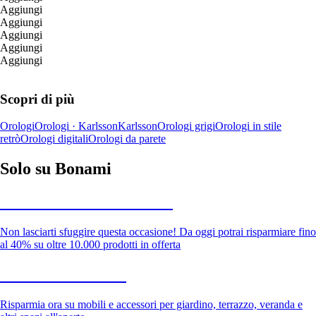
Aggiungi
Aggiungi
Aggiungi
Aggiungi
Aggiungi
Scopri di più
Orologi
Orologi · Karlsson
Karlsson
Orologi grigi
Orologi in stile
retrò
Orologi digitali
Orologi da parete
Solo su Bonami
Saldi estivi fino al -40%
Non lasciarti sfuggire questa occasione! Da oggi potrai risparmiare fino
al 40% su oltre 10.000 prodotti in offerta
Giardino in saldo
Risparmia ora su mobili e accessori per giardino, terrazzo, veranda e