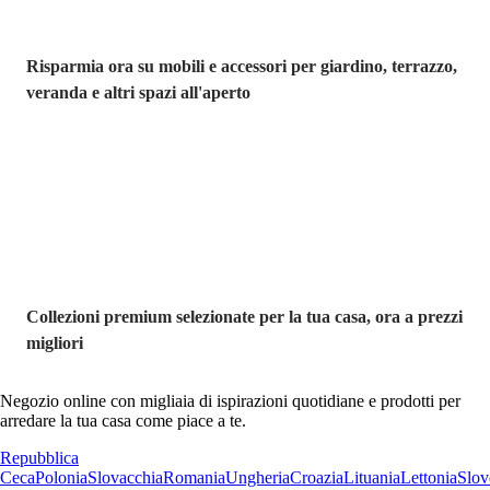
Risparmia ora su mobili e accessori per giardino, terrazzo,
veranda e altri spazi all'aperto
Premium in
saldo
Collezioni premium selezionate per la tua casa, ora a prezzi
migliori
Negozio online con migliaia di ispirazioni quotidiane e prodotti per
arredare la tua casa come piace a te.
Repubblica
Ceca
Polonia
Slovacchia
Romania
Ungheria
Croazia
Lituania
Lettonia
Slov