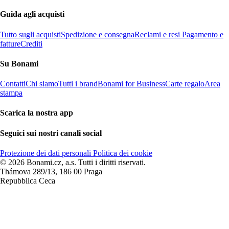
Guida agli acquisti
Tutto sugli acquisti
Spedizione e consegna
Reclami e resi
Pagamento e
fatture
Crediti
Su Bonami
Contatti
Chi siamo
Tutti i brand
Bonami for Business
Carte regalo
Area
stampa
Scarica la nostra app
Seguici sui nostri canali social
Protezione dei dati personali
Politica dei cookie
© 2026 Bonami.cz, a.s. Tutti i diritti riservati.
Thámova 289/13, 186 00 Praga
Repubblica Ceca