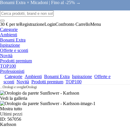
Bonami Extra × Micadoni |
Fino al -25% →
30 € per te
Registrazione
Login
Confronto
Carrello
Menu
Categorie
Ambienti
Bonami Extra
Ispirazione
Offerte e sconti
Novità
Prodotti premium
TOP100
Professionisti
Categorie
Ambienti
Bonami Extra
Ispirazione
Offerte e
sconti
Novità
Prodotti premium
TOP100
...
Orologi e sveglie
Orologi
Vedi la galleria
Mostra tutto
Ultimi pezzi
ID: 567056
Karlsson