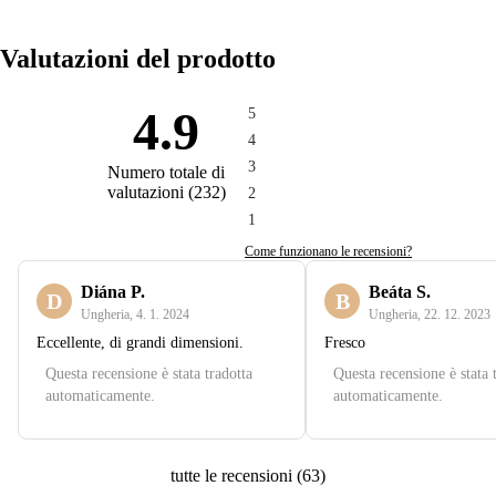
Valutazioni del prodotto
4.9
5
4
3
Numero totale di
valutazioni
(
232
)
2
1
Come funzionano le recensioni?
Diána P.
Beáta S.
D
B
Ungheria
,
4. 1. 2024
Ungheria
,
22. 12. 2023
Eccellente, di grandi dimensioni.
Fresco
Questa recensione è stata tradotta
Questa recensione è stata 
automaticamente.
automaticamente.
tutte le recensioni
(
63
)