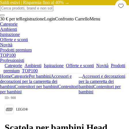
Saldi estivi |
Risparmia fino al 40% →
30 € per te
Registrazione
Login
Confronto
Carrello
Menu
Categorie
Ambienti
Ispirazione
Offerte e sconti
Novità
Prodotti premium
TOP100
Professionisti
Categorie
Ambienti
Ispirazione
Offerte e sconti
Novità
Prodotti
premium
TOP100
Home
Categorie
Per bambini
Accessori e
...
Accessori e decorazioni
decorazioni per la cameretta dei
per la cameretta dei
bambini
Contenitori per bambini
Contenitori
bambini
Contenitori per
per bambini
bambini
ID: 908
LEGO®
Scatola per bambini Head