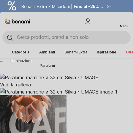
Bonami Extra × Micadoni |
Fino al -25% →
Menu
Categorie
Ambienti
Bonami Extra
Ispirazione
Offe
...
Illuminazione
Paralumi
Vedi la galleria