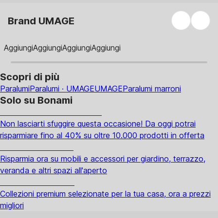
Brand UMAGE
Aggiungi
Aggiungi
Aggiungi
Aggiungi
Scopri di più
Paralumi
Paralumi · UMAGE
UMAGE
Paralumi marroni
Solo su Bonami
Saldi estivi fino al -40%
Non lasciarti sfuggire questa occasione! Da oggi potrai
risparmiare fino al 40% su oltre 10.000 prodotti in offerta
Giardino in saldo
Risparmia ora su mobili e accessori per giardino, terrazzo,
veranda e altri spazi all'aperto
Premium in saldo
Collezioni premium selezionate per la tua casa, ora a prezzi
migliori