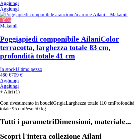
Aggiungi
Aggiungi
-35%
Makamii
Poggiapiedi componibile Ailani
Color
terracotta, larghezza totale 83 cm,
profondità totale 41 cm
In stock
Ultimo pezzo
460 €
709 €
Aggiungi
Aggiungi
+
Altri (1)
Con rivestimento in bouclé
Grigia
Larghezza totale 110 cm
Profondità
totale 95 cm
Peso 50 kg
Tutti i parametri
Dimensioni, materiale...
Scopri l'intera collezione Ailani