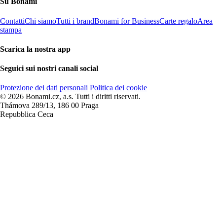
Su Bonami
Contatti
Chi siamo
Tutti i brand
Bonami for Business
Carte regalo
Area
stampa
Scarica la nostra app
Seguici sui nostri canali social
Protezione dei dati personali
Politica dei cookie
© 2026 Bonami.cz, a.s. Tutti i diritti riservati.
Thámova 289/13, 186 00 Praga
Repubblica Ceca