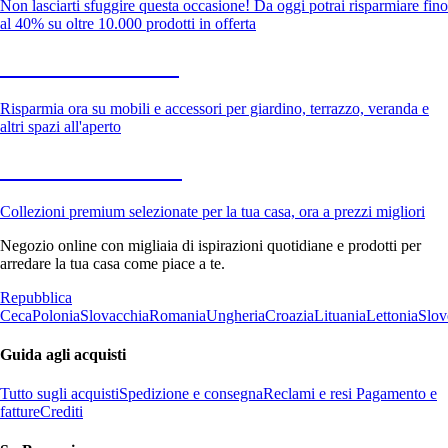
Non lasciarti sfuggire questa occasione! Da oggi potrai risparmiare fino
al 40% su oltre 10.000 prodotti in offerta
Giardino in saldo
Risparmia ora su mobili e accessori per giardino, terrazzo, veranda e
altri spazi all'aperto
Premium in saldo
Collezioni premium selezionate per la tua casa, ora a prezzi migliori
Negozio online con migliaia di ispirazioni quotidiane e prodotti per
arredare la tua casa come piace a te.
Repubblica
Ceca
Polonia
Slovacchia
Romania
Ungheria
Croazia
Lituania
Lettonia
Slov
Guida agli acquisti
Tutto sugli acquisti
Spedizione e consegna
Reclami e resi
Pagamento e
fatture
Crediti