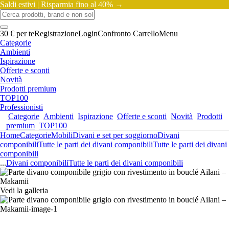
Saldi estivi |
Risparmia fino al 40% →
30 € per te
Registrazione
Login
Confronto
Carrello
Menu
Categorie
Ambienti
Ispirazione
Offerte e sconti
Novità
Prodotti premium
TOP100
Professionisti
Categorie
Ambienti
Ispirazione
Offerte e sconti
Novità
Prodotti
premium
TOP100
Home
Categorie
Mobili
Divani e set per soggiorno
Divani
componibili
Tutte le parti dei divani componibili
Tutte le parti dei divani
componibili
...
Divani componibili
Tutte le parti dei divani componibili
Vedi la galleria