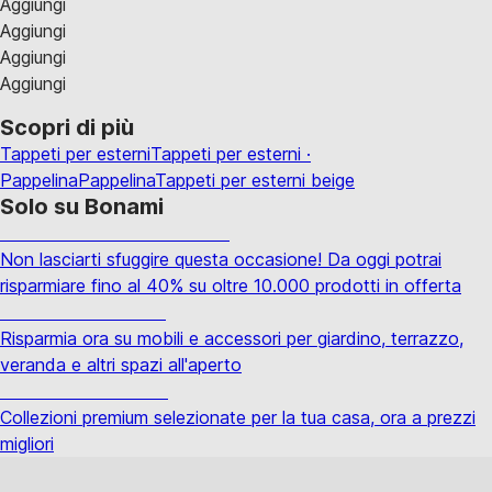
Aggiungi
Aggiungi
Aggiungi
Aggiungi
Scopri di più
Tappeti per esterni
Tappeti per esterni ·
Pappelina
Pappelina
Tappeti per esterni beige
Solo su Bonami
Saldi estivi fino al -40%
Non lasciarti sfuggire questa occasione! Da oggi potrai
risparmiare fino al 40% su oltre 10.000 prodotti in offerta
Giardino in saldo
Risparmia ora su mobili e accessori per giardino, terrazzo,
veranda e altri spazi all'aperto
Premium in saldo
Collezioni premium selezionate per la tua casa, ora a prezzi
migliori