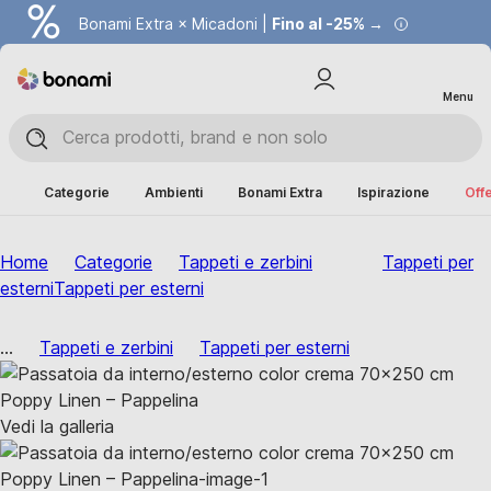
Bonami Extra × Micadoni |
Fino al -25% →
Menu
Categorie
Ambienti
Bonami Extra
Ispirazione
Offe
Home
Categorie
Tappeti e zerbini
Tappeti per
esterni
Tappeti per esterni
...
Tappeti e zerbini
Tappeti per esterni
Vedi la galleria